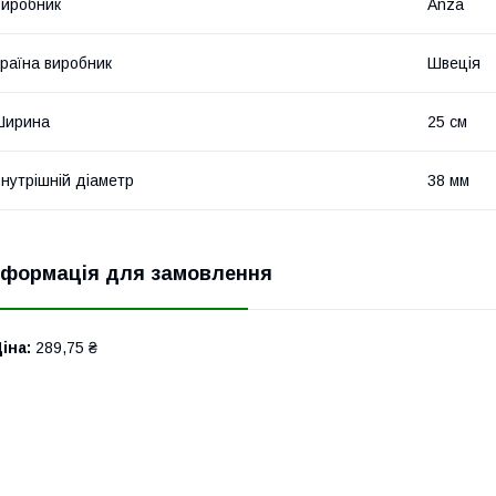
иробник
Anza
раїна виробник
Швеція
Ширина
25 см
нутрішній діаметр
38 мм
нформація для замовлення
іна:
289,75 ₴