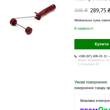
289,75 
305 ₴
Мінімальна сума замов
В наявності
Купити
+380 (67) 406-01-11
Івано-Франківськ, ву
С.Бандери 62
повернення товару п