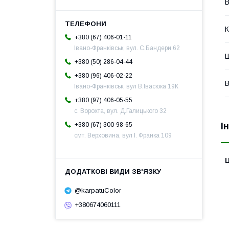
В
К
+380 (67) 406-01-11
Івано-Франківськ, вул. С.Бандери 62
+380 (50) 286-04-44
+380 (96) 406-02-22
В
Івано-Франківськ, вул В.Івасюка 19К
+380 (97) 406-05-55
с. Ворохта, вул. Д.Галицького 32
І
+380 (67) 300-98-65
смт. Верховина, вул І. Франка 109
Ц
@karpatuColor
+380674060111