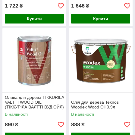
1 722
1 646
₴
₴
Купити
Купити
Олива для дерева TIKKURILA
VALTTI WOOD OIL
Олія для дерева Teknos
(ТІККУРІЛА ВАЛТТІ ВУД ОЙЛ)
Woodex Wood Oil 0.9л
0.9л
В наявності
В наявності
890
888
₴
₴