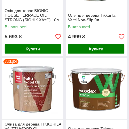
Олія для терас BIONIC
HOUSE TERRACE OIL
Олія для дерева Tikkurila
STRONG (БІОНІК ХАУС) 10л
Valtti Non-Slip 9л
В наявності
В наявності
5 693
4 999
₴
₴
Купити
Купити
АКЦІЯ
Олива для дерева TIKKURILA
VALTTI WOOD OIL
Олія для дерева Teknos