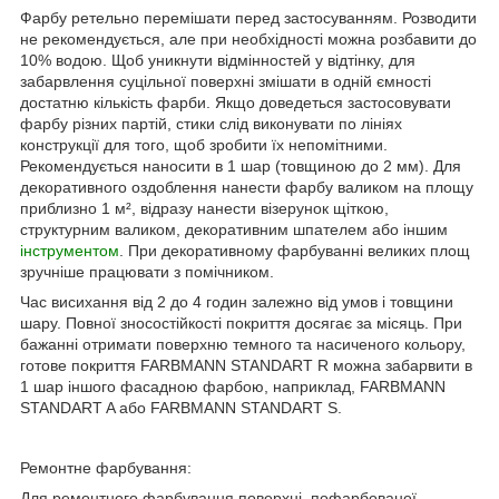
Фарбу ретельно перемішати перед застосуванням. Розводити
не рекомендується, але при необхідності можна розбавити до
10% водою. Щоб уникнути відмінностей у відтінку, для
забарвлення суцільної поверхні змішати в одній ємності
достатню кількість фарби. Якщо доведеться застосовувати
фарбу різних партій, стики слід виконувати по лініях
конструкції для того, щоб зробити їх непомітними.
Рекомендується наносити в 1 шар (товщиною до 2 мм). Для
декоративного оздоблення нанести фарбу валиком на площу
приблизно 1 м², відразу нанести візерунок щіткою,
структурним валиком, декоративним шпателем або іншим
інструментом
. При декоративному фарбуванні великих площ
зручніше працювати з помічником.
Час висихання від 2 до 4 годин залежно від умов і товщини
шару. Повної зносостійкості покриття досягає за місяць. При
бажанні отримати поверхню темного та насиченого кольору,
готове покриття FARBMANN STANDART R можна забарвити в
1 шар іншого фасадною фарбою, наприклад, FARBMANN
STANDART A або FARBMANN STANDART S.
Ремонтне фарбування:
Для ремонтного фарбування поверхні, пофарбованої