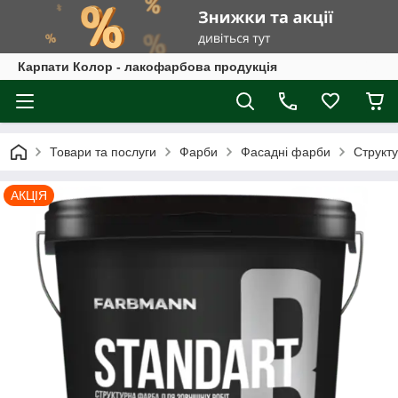
Карпати Колор - лакофарбова продукція
Товари та послуги
Фарби
Фасадні фарби
Структ
АКЦІЯ