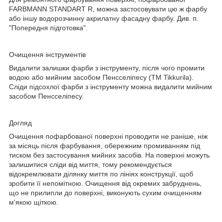
FARBMANN STANDART R, можна застосовувати цю ж фарбу
або іншу водорозчинну акрилатну фасадну фарбу. Див. п.
"Попередня підготовка".
Очищення інструментів
Видалити залишки фарби з інструменту, після чого промити
водою або мийним засобом Пенсселіпесу (ТМ Tikkurila).
Сліди підсохлої фарби з інструменту можна видалити мийним
засобом Пенсселіпесу.
Догляд
Очищення пофарбованої поверхні проводити не раніше, ніж
за місяць після фарбування, обережним промиванням під
тиском без застосування мийних засобів. На поверхні можуть
залишитися сліди від миття, тому рекомендується
відокремлювати ділянку миття по лініях конструкції, щоб
зробити її непомітною. Очищення від окремих забруднень,
що не прилипли до поверхні, виконують сухим очищенням
м'якою щіткою.