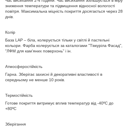
Час висихання 2-4 години. Час висихання збільшується в міру
зниження температури та підвищення відносної вологості
повітря. Максимальна міцність покриття досягається через 28
днів.
Колір
База LАР – біла, колерується тільки у світлі й пастельні
кольори. Фарба колерується за каталогами "Тіккуріла Фасад",
"ЛФМ для кам'яних поверхонь" і ін.
Атмосферостійкість
Гарна. Зберігає захисні й декоративні властивості в
середньому не менше 10 років.
Термостійкість
Готове покриття витримує вплив температур від -40ºС до
+80ºС
Зберігання