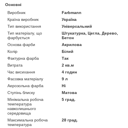
Основні
Виробник
Farbmann
Країна виробник
Україна
Тип використання
Універсальний
Тип матеріалу, що
Штукатурка, Цегла, Дерево,
фарбується
Бетон
Основа фарби
Акрилова
Колір
Білий
Фактурна фарба
Так
Витрата
2 кв.м
Час висихання
4 годин
Фасовка матеріалу
9 л
Аерозольна фарба
Ні
Ступінь блиску
Матова
Мінімальна робоча
5 град.
температура
навколишнього
середовища
Максимальна робоча
28 град.
температура