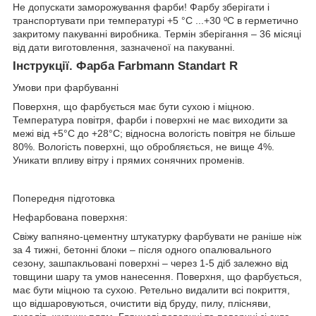
Не допускати заморожування фарби! Фарбу зберігати і
транспортувати при температурі +5 °С ...+30 ºС в герметично
закритому пакуванні виробника. Термін зберігання – 36 місяці
від дати виготовлення, зазначеної на пакуванні.
Інструкції. Фарба Farbmann Standart R
Умови при фарбуванні
Поверхня, що фарбується має бути сухою і міцною.
Температура повітря, фарби і поверхні не має виходити за
межі від +5°С до +28°С; відносна вологість повітря не більше
80%. Вологість поверхні, що обробляється, не вище 4%.
Уникати впливу вітру і прямих сонячних променів.
Попередня підготовка
Нефарбована поверхня:
Свіжу вапняно-цементну штукатурку фарбувати не раніше ніж
за 4 тижні, бетонні блоки – після одного опалювального
сезону, зашпакльовані поверхні – через 1-5 діб залежно від
товщини шару та умов нанесення. Поверхня, що фарбується,
має бути міцною та сухою. Ретельно видалити всі покриття,
що відшаровуються, очистити від бруду, пилу, плісняви,