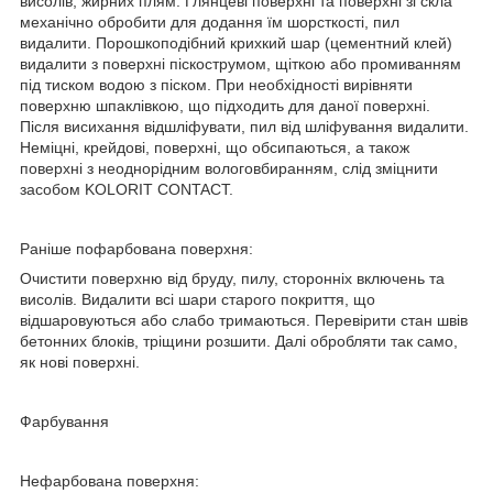
висолів, жирних плям. Глянцеві поверхні та поверхні зі скла
механічно обробити для додання їм шорсткості, пил
видалити. Порошкоподібний крихкий шар (цементний клей)
видалити з поверхні піскострумом, щіткою або промиванням
під тиском водою з піском. При необхідності вирівняти
поверхню шпаклівкою, що підходить для даної поверхні.
Після висихання відшліфувати, пил від шліфування видалити.
Неміцні, крейдові, поверхні, що обсипаються, а також
поверхні з неоднорідним вологовбиранням, слід зміцнити
засобом KOLORIT CONTACT.
Раніше пофарбована поверхня:
Очистити поверхню від бруду, пилу, сторонніх включень та
висолів. Видалити всі шари старого покриття, що
відшаровуються або слабо тримаються. Перевірити стан швів
бетонних блоків, тріщини розшити. Далі обробляти так само,
як нові поверхні.
Фарбування
Нефарбована поверхня: