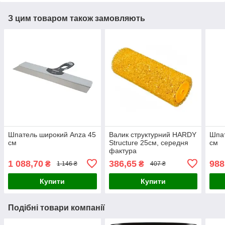
З цим товаром також замовляють
Шпатель широкий Anza 45
Валик структурний HARDY
Шпат
см
Structure 25см, середня
см
фактура
1 088,70
386,65
988
₴
₴
1 146 ₴
407 ₴
Купити
Купити
Подібні товари компанії