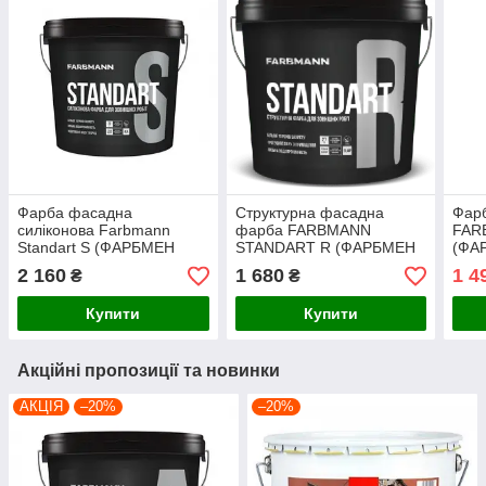
Фарба фасадна
Структурна фасадна
Фар
силіконова Farbmann
фарба FARBMANN
FAR
Standart S (ФАРБМЕН
STANDART R (ФАРБМЕН
(ФА
СТАНДАРТ С) 4,5л біла,
СТАНДАРТ Р) 4.5л біла
4.5л
2 160
1 680
1 4
₴
₴
кольорується
Купити
Купити
Акційні пропозиції та новинки
АКЦІЯ
–20%
–20%