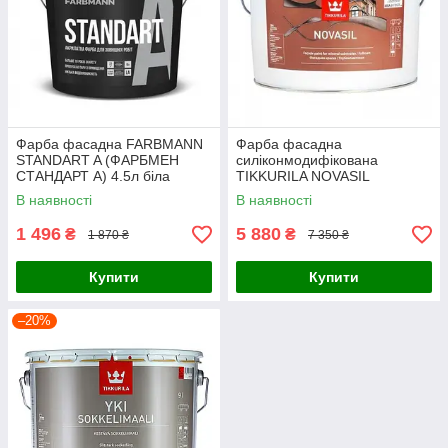
Фарба фасадна FARBMANN
Фарба фасадна
STANDART A (ФАРБМЕН
силіконмодифікована
СТАНДАРТ А) 4.5л біла
TIKKURILA NOVASIL
(ТІККУРІЛА НОВАСІЛ) 9л біла
В наявності
В наявності
матова
1 496
5 880
₴
₴
1 870 ₴
7 350 ₴
Купити
Купити
–20%