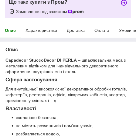
Що таке купити з Пром?
Замовлення під захистом
Опис
Характеристики
Доставка
Оплата
Умови п
Опис
Capadecor StuccoDecor DI PERLA
– шпаклювальна маса з
металевим відтінком для індивідуального декоративного
оформлення внутрішніх стін і стель.
Сфера застосування
Для внутрішньої високоякісної декоративної обробки готелів,
кафетеріїв, ресторанів, офісів, лікарських кабінетів, квартир,
приміщень у клініках і т. д.
Властивості
екологічно безпечна,
не містить розчинників і пом'якшувачів,
розбавляється водою,