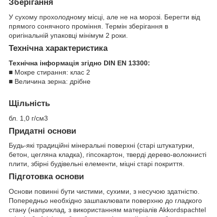
Зберігання
У сухому прохолодному місці, але не на морозі. Берегти від
прямого сонячного проміння. Термін зберігання в
оригінальній упаковці мінімум 2 роки.
Технічна характеристика
Технічна інформація згідно DIN EN 13300:
■ Мокре стирання: клас 2
■ Величина зерна: дрібне
Щільність
бл. 1,0 г/см
3
Придатні основи
Будь-які традиційні мінеральні поверхні (старі штукатурки,
бетон, цегляна кладка), гіпсокартон, тверді дерево-волокнисті
плити, збірні будівельні елементи, міцні старі покриття.
Підготовка основи
Основи повинні бути чистими, сухими, з несучою здатністю.
Попередньо необхідно зашпаклювати поверхню до гладкого
стану (наприклад, з використанням матеріалів Akkordspachtel