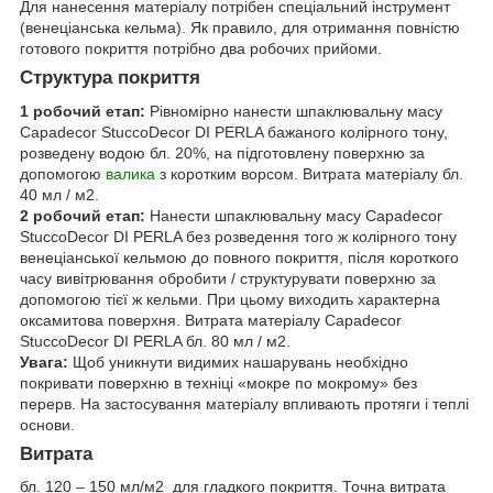
Для нанесення матеріалу потрібен спеціальний інструмент
(венеціанська кельма). Як правило, для отримання повністю
готового покриття потрібно два робочих прийоми.
Структура покриття
1 робочий етап:
Рівномірно нанести шпаклювальну масу
Capadecor StuccoDecor DI PERLA бажаного колірного тону,
розведену водою бл. 20%, на підготовлену поверхню за
допомогою
валика
з коротким ворсом. Витрата матеріалу бл.
40 мл / м2.
2 робочий етап:
Нанести шпаклювальну масу Capadecor
StuccoDecor DI PERLA без розведення того ж колірного тону
венеціанської кельмою до повного покриття, після короткого
часу вивітрювання обробити / структурувати поверхню за
допомогою тієї ж кельми. При цьому виходить характерна
оксамитова поверхня. Витрата матеріалу Capadecor
StuccoDecor DI PERLA бл. 80 мл / м2.
Увага:
Щоб уникнути видимих ​​нашарувань необхідно
покривати поверхню в техніці «мокре по мокрому» без
перерв. На застосування матеріалу впливають протяги і теплі
основи.
Витрата
бл. 120 – 150 мл/м
2
для гладкого покриття. Точна витрата