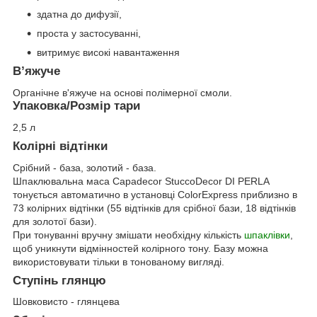
здатна до дифузії,
проста у застосуванні,
витримує високі навантаження
В’яжуче
Органічне в'яжуче на основі полімерної смоли.
Упаковка/Розмір тари
2,5 л
Колірні відтінки
Срібний - база, золотий - база.
Шпаклювальна маса Capadecor StuccoDecor DI PERLA
тонується автоматично в установці ColorExpress приблизно в
73 колірних відтінки (55 відтінків для срібної бази, 18 відтінків
для золотої бази).
При тонуванні вручну змішати необхідну кількість
шпаклівки
,
щоб уникнути відмінностей колірного тону. Базу можна
використовувати тільки в тонованому вигляді.
Ступінь глянцю
Шовковисто - глянцева