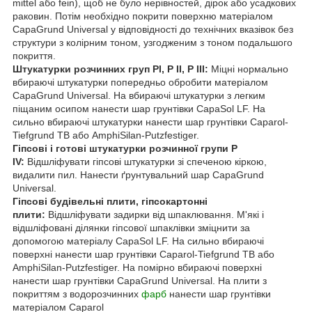
mittel або fein), щоб не було нерівностей, дірок або усадкових
раковин. Потім необхідно покрити поверхню матеріалом
CapaGrund Universal у відповідності до технічних вказівок без
структури з колірним тоном, узгодженим з тоном подальшого
покриття.
Штукатурки розчинних груп PI, P II, P III:
Міцні нормально
вбираючі штукатурки попередньо обробити матеріалом
CapaGrund Universal. На вбираючі штукатурки з легким
піщаним осипом нанести шар грунтівки CapaSol LF. На
сильно вбираючі штукатурки нанести шар грунтівки Caparol-
Tiefgrund TB або AmphiSilan-Putzfestiger.
Гіпсові і готові штукатурки розчинної групи P
IV:
Відшліфувати гіпсові штукатурки зі спеченою кіркою,
видалити пил. Нанести ґрунтувальний шар CapaGrund
Universal.
Гіпсові будівельні плити, гіпсокартонні
плити:
Відшліфувати задирки від шпаклювання. М'які і
відшліфовані ділянки гіпсової шпаклівки зміцнити за
допомогою матеріалу CapaSol LF. На сильно вбираючі
поверхні нанести шар грунтівки Caparol-Tiefgrund TB або
AmphiSilan-Putzfestiger. На помірно вбираючі поверхні
нанести шар грунтівки CapaGrund Universal. На плити з
покриттям з водорозчинних
фарб
нанести шар грунтівки
матеріалом Caparol