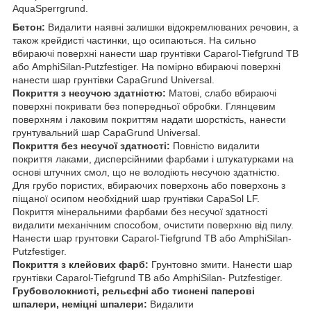
AquaSperrgrund.
Бетон:
Видалити наявні залишки відокремлюваних речовин, а
також крейдисті частинки, що осипаються. На сильно
вбираючі поверхні нанести шар грунтівки Caparol-Tiefgrund TB
або AmphiSilan-Putzfestiger. На помірно вбираючі поверхні
нанести шар грунтівки CapaGrund Universal.
Покриття з несучою здатністю:
Матові, слабо вбираючі
поверхні покривати без попередньої обробки. Глянцевим
поверхням і лаковим покриттям надати шорсткість, нанести
грунтувальний шар CapaGrund Universal.
Покриття без несучої здатності:
Повністю видалити
покриття лаками, дисперсійними фарбами і штукатурками на
основі штучних смол, що не володіють несучою здатністю.
Для грубо пористих, вбираючих поверхонь або поверхонь з
піщаної осипом необхідний шар грунтівки CapaSol LF.
Покриття мінеральними фарбами без несучої здатності
видалити механічним способом, очистити поверхню від пилу.
Нанести шар грунтовки Caparol-Tiefgrund TB або AmphiSilan-
Putzfestiger.
Покриття з клейових фарб:
Грунтовно змити. Нанести шар
грунтівки Caparol-Tiefgrund TB або AmphiSilan- Putzfestiger.
Грубоволокнисті, рельєфні або тиснені паперові
шпалери, неміцні шпалери:
Видалити