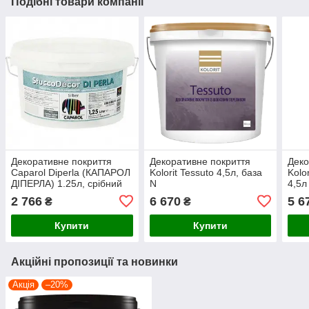
Подібні товари компанії
Декоративне покриття
Декоративне покриття
Деко
Caparol Diperla (КАПАРОЛ
Kolorit Tessuto 4,5л, база
Kolo
ДІПЕРЛА) 1.25л, срібний
N
4,5л
2 766
6 670
5 6
₴
₴
Купити
Купити
Акційні пропозиції та новинки
Акція
–20%