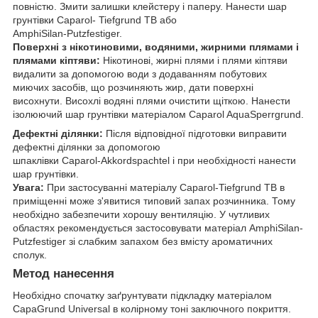
повністю. Змити залишки клейстеру і паперу. Нанести шар
грунтівки Caparol- Tiefgrund TB або
AmphiSilan-Putzfestiger.
Поверхні з нікотиновими, водяними, жирними плямами і
плямами кіптяви:
Нікотинові, жирні плями і плями кіптяви
видалити за допомогою води з додаванням побутових
миючих засобів, що розчиняють жир, дати поверхні
висохнути. Висохлі водяні плями очистити щіткою. Нанести
ізолюючий шар грунтівки матеріалом Caparol AquaSperrgrund.
Дефектні ділянки:
Після відповідної підготовки виправити
дефектні ділянки за допомогою
шпаклівки Caparol-Akkordspachtel і при необхідності нанести
шар грунтівки.
Увага:
При застосуванні матеріалу Caparol-Tiefgrund TB в
приміщенні може з'явитися типовий запах розчинника. Тому
необхідно забезпечити хорошу вентиляцію. У чутливих
областях рекомендується застосовувати матеріал AmphiSilan-
Putzfestiger зі слабким запахом без вмісту ароматичних
сполук.
Метод нанесення
Необхідно спочатку заґрунтувати підкладку матеріалом
CapaGrund Universal в колірному тоні заключного покриття.