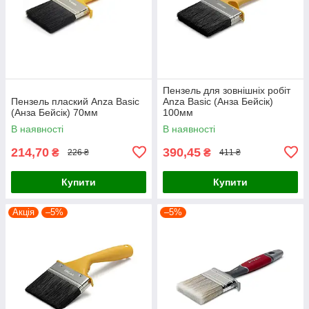
Пензель для зовнішніх робіт
Пензель плаский Anza Basic
Anza Basic (Анза Бейсік)
(Анза Бейсік) 70мм
100мм
В наявності
В наявності
214,70
390,45
₴
₴
226 ₴
411 ₴
Купити
Купити
Акція
–5%
–5%