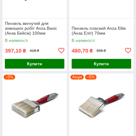
Пензель вигнутий для
зовнішніх робіт Anza Basic
Пензель плаский Anza Elite
(Анза Бейсік) 100мм
(Анза Еліт) 70мм
В наявності
В наявності
397,10
480,70
₴
₴
418 ₴
506 ₴
Купити
Купити
–5%
Акція
–5%