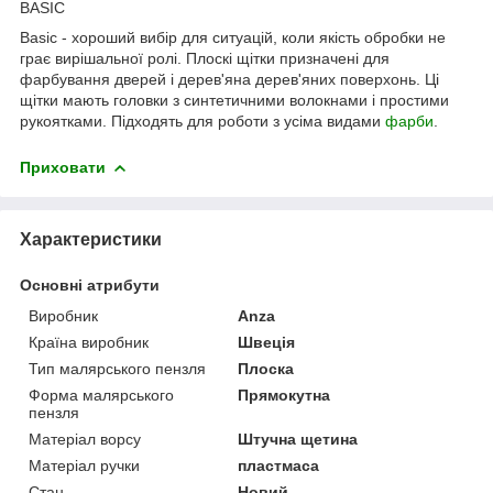
BASIC
Basic - хороший вибір для ситуацій, коли якість обробки не
грає вирішальної ролі. Плоскі щітки призначені для
фарбування дверей і дерев'яна дерев'яних поверхонь. Ці
щітки мають головки з синтетичними волокнами і простими
рукоятками. Підходять для роботи з усіма видами
фарби
.
Приховати
Характеристики
Основні атрибути
Виробник
Anza
Країна виробник
Швеція
Тип малярського пензля
Плоска
Форма малярського
Прямокутна
пензля
Матеріал ворсу
Штучна щетина
Матеріал ручки
пластмаса
Стан
Новий