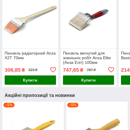
Пензель радіаторний Anza
Пензель вигнутий для
Пенз
X2T 70мм
зовнішніх робіт Anza Elite
Basi
(Анза Еліт) 100мм
306,85
747,65
214
₴
₴
323 ₴
787 ₴
Купити
Купити
Акційні пропозиції та новинки
–5%
–5%