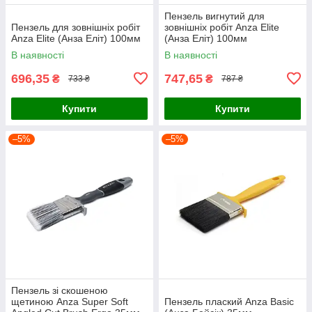
Пензель вигнутий для
Пензель для зовнішніх робіт
зовнішніх робіт Anza Elite
Anza Elite (Анза Еліт) 100мм
(Анза Еліт) 100мм
В наявності
В наявності
696,35
747,65
₴
₴
733 ₴
787 ₴
Купити
Купити
–5%
–5%
Пензель зі скошеною
щетиною Anza Super Soft
Пензель плаский Anza Basic