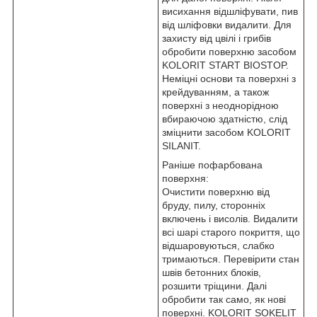
висихання відшліфувати, пив
від шліфовки видалити. Для
захисту від цвілі і грибів
обробити поверхню засобом
KOLORIT START BIOSTOP.
Неміцні основи та поверхні з
крейдуванням, а також
поверхні з неоднорідною
вбираючою здатністю, слід
зміцнити засобом KOLORIT
SILANIT.
Раніше пофарбована
поверхня:
Очистити поверхню від
бруду, пилу, сторонніх
включень і висолів. Видалити
всі шарі старого покриття, що
відшаровуються, слабко
тримаються. Перевірити стан
швів бетонних блоків,
розшити тріщини. Далі
обробити так само, як нові
поверхні. KOLORIT SOKELIT