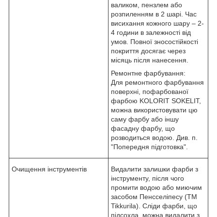
валиком, пензлем або
розпиленням в 2 шарі. Час
висихання кожного шару – 2-
4 години в залежності від
умов. Повної зносостійкості
покриття досягає через
місяць після нанесення.
Ремонтне фарбування:
Для ремонтного фарбування
поверхні, пофарбованої
фарбою KOLORIT SOKELIT,
можна використовувати цю
саму фарбу або іншу
фасадну фарбу, що
розводиться водою. Див. п.
"Попередня підготовка".
Очищення інструментів
Видалити залишки фарби з
інструменту, після чого
промити водою або миючим
засобом Пенсселіпесу (ТМ
Tikkurila). Сліди фарби, що
підсохла, можна видалити з