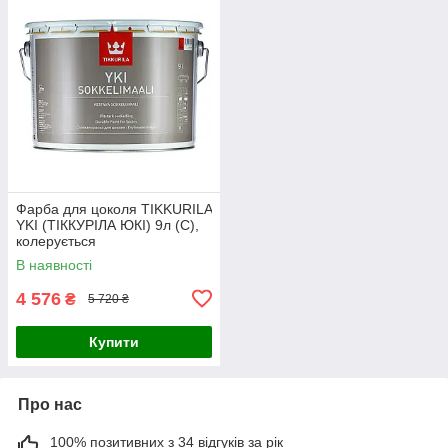
Фарба для цоколя TIKKURILA
YKI (ТІККУРІЛА ЮКІ) 9л (С),
колерується
В наявності
4 576
₴
5 720 ₴
Купити
Про нас
100% позитивних з 34 відгуків за рік