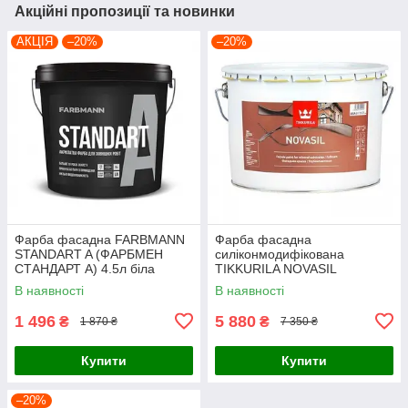
Акційні пропозиції та новинки
АКЦІЯ
–20%
–20%
Фарба фасадна FARBMANN
Фарба фасадна
STANDART A (ФАРБМЕН
силіконмодифікована
СТАНДАРТ А) 4.5л біла
TIKKURILA NOVASIL
(ТІККУРІЛА НОВАСІЛ) 9л біла
В наявності
В наявності
матова
1 496
5 880
₴
₴
1 870 ₴
7 350 ₴
Купити
Купити
–20%