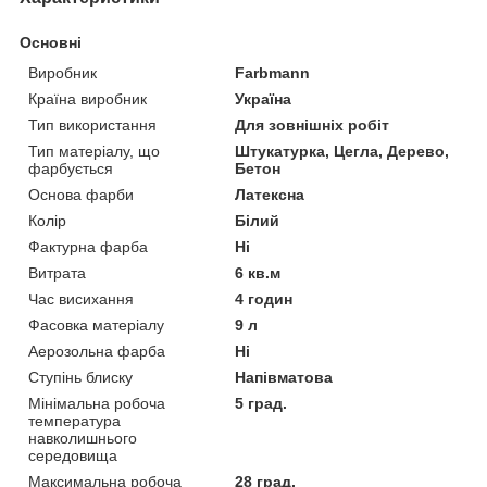
Основні
Виробник
Farbmann
Країна виробник
Україна
Тип використання
Для зовнішніх робіт
Тип матеріалу, що
Штукатурка, Цегла, Дерево,
фарбується
Бетон
Основа фарби
Латексна
Колір
Білий
Фактурна фарба
Ні
Витрата
6 кв.м
Час висихання
4 годин
Фасовка матеріалу
9 л
Аерозольна фарба
Ні
Ступінь блиску
Напівматова
Мінімальна робоча
5 град.
температура
навколишнього
середовища
Максимальна робоча
28 град.