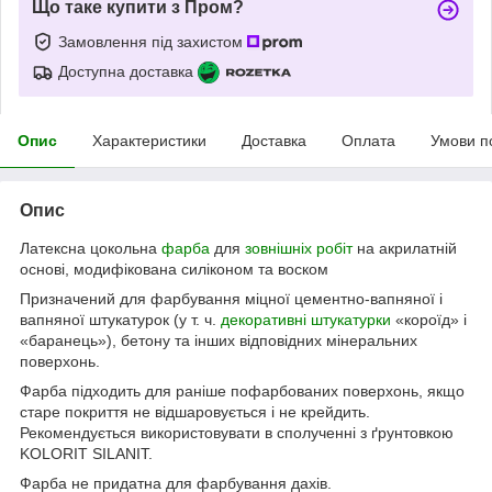
Що таке купити з Пром?
Замовлення під захистом
Доступна доставка
Опис
Характеристики
Доставка
Оплата
Умови п
Опис
Латексна цокольна
фарба
для
зовнішніх робіт
на акрилатній
основі, модифікована силіконом та воском
Призначений для фарбування міцної цементно-вапняної і
вапняної штукатурок (у т. ч.
декоративні штукатурки
«короїд» і
«баранець»), бетону та інших відповідних мінеральних
поверхонь.
Фарба підходить для раніше пофарбованих поверхонь, якщо
старе покриття не відшаровується і не крейдить.
Рекомендується використовувати в сполученні з ґрунтовкою
KOLORIT SILANIT.
Фарба не придатна для фарбування дахів.