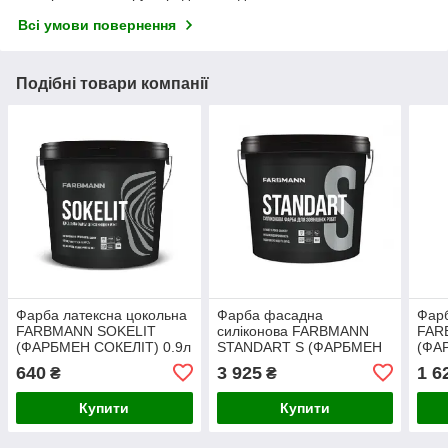
Всі умови повернення
Подібні товари компанії
Фарба латексна цокольна
Фарба фасадна
Фарб
FARBMANN SOKELIT
силіконова FARBMANN
FAR
(ФАРБМЕН СОКЕЛІТ) 0.9л
STANDART S (ФАРБМЕН
(ФА
біла
СТАНДАРТ С) 9л біла
біла
640
3 925
1 6
₴
₴
Купити
Купити