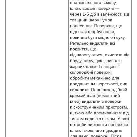
опалювального сезону,
шпакльовані поверхні —
через 1-5 діб в залежності від
товщини шару і умов
нанесення. Поверхня, що
підлягає фарбуванню,
повинна бути міцною і суху.
Ретельно видалити всі
покриття, що
відшаровуються, очистити від
бруду, пилу, цвілі, висолів,
жирних плям. Глянцеві і
склоподібні поверхні
обробити механічно для
придання їм шорсткості, пив
видалити. Порошкоподібний
крихкий шар (цементний
клей) видалити з поверхні
піскоструминним пристроєм,
щіткою або промиванням під
тиском водою з піском. У разі
потреби вирівняти поверхню
шпаклівкою, що підходить
для даної поверхні. Після