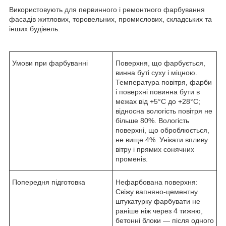
Використовують для первинного і ремонтного фарбування
фасадів житлових, торовельних, промислових, складських та
інших будівель.
Умови при фарбуванні
Поверхня, що фарбується,
винна буті суху і міцною.
Температура повітря, фарби
і поверхні повинна бути в
межах від +5°С до +28°С;
відносна вологість повітря не
більше 80%. Вологість
поверхні, що оброблюється,
не вище 4%. Унікати впливу
вітру і прямих сонячних
променів.
Попередня підготовка
Нефарбована поверхня:
Свіжу вапняно-цементну
штукатурку фарбувати не
раніше ніж через 4 тижню,
бетонні блоки — після одного