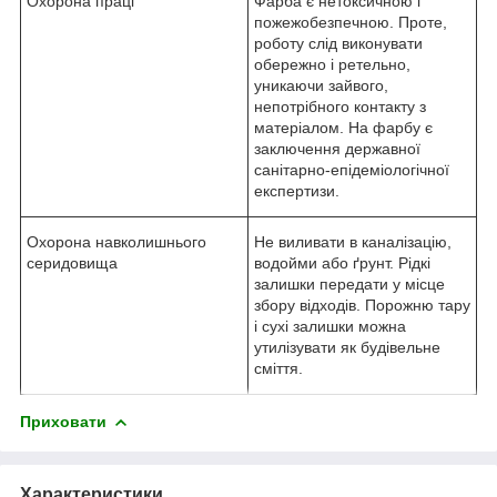
Охорона праці
Фарба є нетоксичною і
пожежобезпечною. Проте,
роботу слід виконувати
обережно і ретельно,
уникаючи зайвого,
непотрібного контакту з
матеріалом. На фарбу є
заключення державної
санітарно-епідеміологічної
експертизи.
Охорона навколишнього
Не виливати в каналізацію,
серидовища
водойми або ґрунт. Рідкі
залишки передати у місце
збору відходів. Порожню тару
і сухі залишки можна
утилізувати як будівельне
сміття.
Приховати
Характеристики