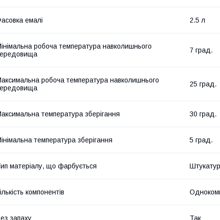
асовка емалі
2.5 л
інімальна робоча температура навколишнього
7 град.
середовища
аксимальна робоча температура навколишнього
25 град.
середовища
аксимальна температура зберігання
30 град.
інімальна температура зберігання
5 град.
ип матеріалу, що фарбується
Штукатур
ількість компонентів
Одноком
ез запаху
Так