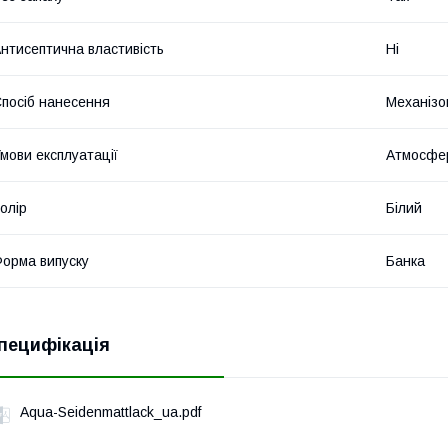
нтисептична властивість
Ні
посіб нанесення
Механізо
мови експлуатації
Атмосфер
олір
Білий
орма випуску
Банка
пецифікація
Aqua-Seidenmattlack_ua.pdf