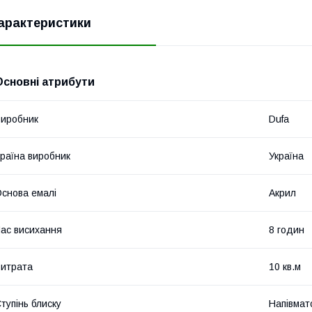
арактеристики
Основні атрибути
иробник
Dufa
раїна виробник
Україна
снова емалі
Акрил
ас висихання
8 годин
итрата
10 кв.м
тупінь блиску
Напівмат