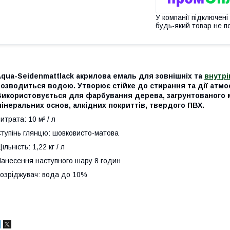
У компанії підключені
будь-який товар не п
qua-Seidenmattlack акрилова емаль для зовнішніх та
внутрі
озводиться водою. Утворює стійке до стирання та дії атмо
Використовується для фарбування дерева, загрунтованого м
інеральних основ, алкідних покриттів, твердого ПВХ.
итрата: 10 м² / л
тупінь глянцю: шовковисто-матова
ільність: 1,22 кг / л
анесення наступного шару 8 годин
озріджувач: вода до 10%