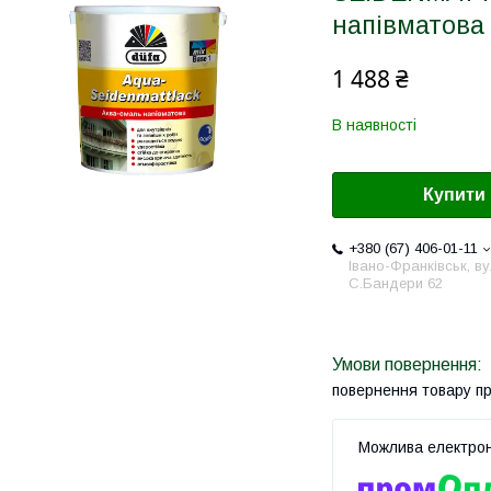
напівматова 
1 488 ₴
В наявності
Купити
+380 (67) 406-01-11
Івано-Франківськ, ву
С.Бандери 62
повернення товару п