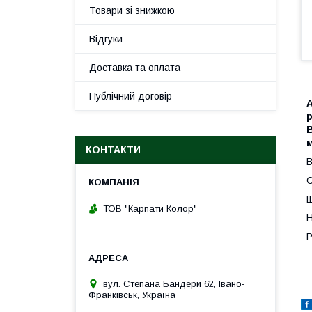
Товари зі знижкою
Відгуки
Доставка та оплата
Публічний договір
A
р
м
КОНТАКТИ
В
С
Щ
ТОВ "Карпати Колор"
Н
Р
вул. Степана Бандери 62, Івано-
Франківськ, Україна