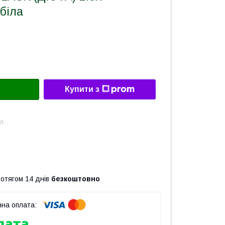
біла
Купити з
л.
ротягом 14 днів
безкоштовно