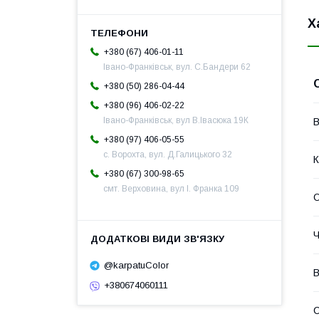
Х
+380 (67) 406-01-11
Івано-Франківськ, вул. С.Бандери 62
+380 (50) 286-04-44
+380 (96) 406-02-22
Івано-Франківськ, вул В.Івасюка 19К
В
+380 (97) 406-05-55
с. Ворохта, вул. Д.Галицького 32
К
+380 (67) 300-98-65
смт. Верховина, вул І. Франка 109
О
Ч
@karpatuColor
В
+380674060111
С