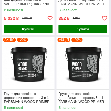
VALTTI PRIMER (ТІККУРІЛА
FARBMANN WOOD PRIMER
ВАЛТТІ ПРАЙМЕР) 9л
(ФАРБМЕН ВУД ПРАЙМЕР)
В наявності
В наявності
0.9л
5 032
352
₴
₴
6 290 ₴
440 ₴
Купити
Купити
АКЦІЯ
–20%
АКЦІЯ
–20%
Ґрунт для зовнішніх
Ґрунт для зовнішніх
дерев’яних поверхонь 3 в 1
дерев’яних поверхонь 3 в 1
FARBMANN WOOD PRIMER
FARBMANN WOOD PRIMER
(ФАРБМЕН ВУД ПРАЙМЕР)
(ФАРБМЕН ВУД ПРАЙМЕР)
В наявності
В наявності
2.7л
9л