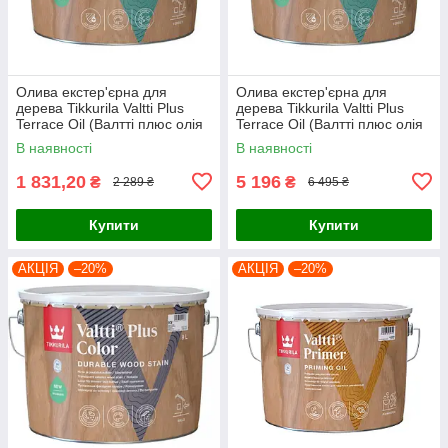
Олива екстер'єрна для
Олива екстер'єрна для
дерева Tikkurila Valtti Plus
дерева Tikkurila Valtti Plus
Terrace Oil (Валтті плюс олія
Terrace Oil (Валтті плюс олія
для деревини) 2,7л, базис ЕС
для деревини) 9л, базис ЕС
В наявності
В наявності
1 831,20
5 196
₴
₴
2 289 ₴
6 495 ₴
Купити
Купити
АКЦІЯ
–20%
АКЦІЯ
–20%