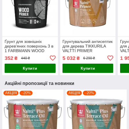
Ґрунт для зовнішніх
Грунтувальний антисептик
Грун
дерев’яних поверхонь 3 в
для дерева TIKKURILA
для 
1 FARBMANN WOOD
VALTTI PRIMER
VAL
PRIMER (ФАРБМЕН ВУД
(ТІККУРІЛА ВАЛТТІ
(ТІК
352
5 032
1 9
₴
₴
440 ₴
6 290 ₴
ПРАЙМЕР) 0.9л
ПРАЙМЕР) 9л
ПРА
Купити
Купити
Акційні пропозиції та новинки
АКЦІЯ
–20%
АКЦІЯ
–20%