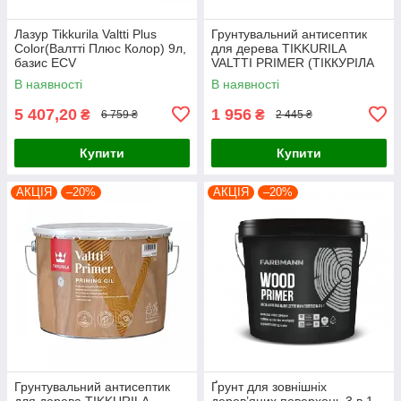
Лазур Tikkurila Valtti Plus
Грунтувальний антисептик
Color(Валтті Плюс Колор) 9л,
для дерева TIKKURILA
базис ЕСV
VALTTI PRIMER (ТІККУРІЛА
ВАЛТТІ ПРАЙМЕР) 2.7 л
В наявності
В наявності
5 407,20
1 956
₴
₴
6 759 ₴
2 445 ₴
Купити
Купити
АКЦІЯ
–20%
АКЦІЯ
–20%
Грунтувальний антисептик
Ґрунт для зовнішніх
для дерева TIKKURILA
дерев’яних поверхонь 3 в 1