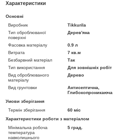
Характеристики
Основні
Виробник
Tikkurila
Тип оброблюваної
Дерев'яна
поверхні
Фасовка матеріалу
0.9 л
Витрата
7 кв.м
Безбарвний матеріал
Так
Тип використання
Для зовнішніх робіт
Вид оброблюваного
Дерево
матеріалу
Вид грунтовки
Антисептична,
Глибокопроникаюча
Умови зберігання
Термін зберігання
60 міс
Характеристики роботи з матеріалом
Мінімальна робоча
5 град.
температура
навколишнього