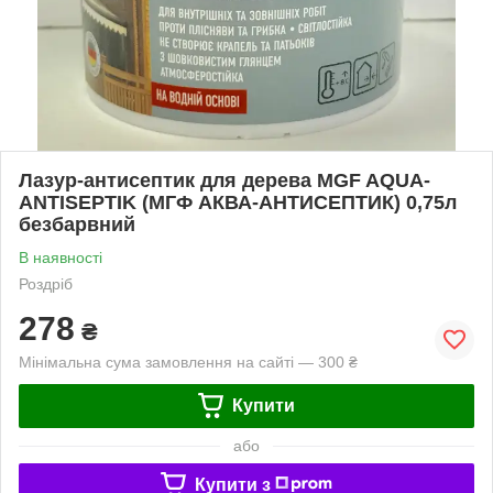
Лазур-антисептик для дерева MGF AQUA-
ANTISEPTIK (МГФ АКВА-АНТИСЕПТИК) 0,75л
безбарвний
В наявності
Роздріб
278
₴
Мінімальна сума замовлення на сайті — 300 ₴
Купити
або
Купити з