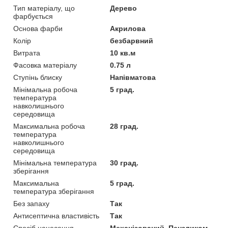
Тип матеріалу, що
Дерево
фарбується
Основа фарби
Акрилова
Колір
безбарвний
Витрата
10 кв.м
Фасовка матеріалу
0.75 л
Ступінь блиску
Напівматова
Мінімальна робоча
5 град.
температура
навколишнього
середовища
Максимальна робоча
28 град.
температура
навколишнього
середовища
Мінімальна температура
30 град.
зберігання
Максимальна
5 град.
температура зберігання
Без запаху
Так
Антисептична властивість
Так
Спосіб нанесення
Механізований, Пензликом,