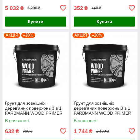
5 032
352
₴
₴
6 290 ₴
440 ₴
Купити
Купити
АКЦІЯ
–20%
АКЦІЯ
–20%
Ґрунт для зовнішніх
Ґрунт для зовнішніх
дерев’яних поверхонь 3 в 1
дерев’яних поверхонь 3 в 1
FARBMANN WOOD PRIMER
FARBMANN WOOD PRIMER
(ФАРБМЕН ВУД ПРАЙМЕР)
(ФАРБМЕН ВУД ПРАЙМЕР)
В наявності
В наявності
2.7л
9л
632
1 744
₴
₴
790 ₴
2 180 ₴