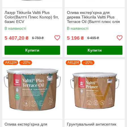
Лазур Tikkurila Valtti Plus
Олива екстер'єрна для
Color(Валтті Плюс Колор) 9л,
дерева Tikkurila Valtti Plus
базис ЕСV
Terrace Oil (Валтті плюс олія
для деревини) 9л, базис ЕС
В наявності
В наявності
5 407,20
5 196
₴
₴
6 759 ₴
6 495 ₴
Купити
Купити
АКЦІЯ
–20%
АКЦІЯ
–20%
Олива екстер'єрна для
Грунтувальний антисептик