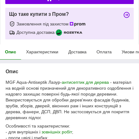
Що таке купити з Пром?
Замовлення під захистом
Доступна доставка
Опис
Характеристики
Доставка
Оплата
Умови п
Опис
MGF Aqua-Antiseptik Лазур-
антисептик для дерева
- матеріал
на водній основі призначений для декоративного оздоблення і
надовго захищає поверхні будь-якої породи деревини.
Використовується для обробки дерев'яних фасадів будинків,
зрубів, зборів, дверей, віконних рам і інших конструкцій з
дерева, фанери, ДСП, ДВП. Не застосовується для покриття
деревяних підлог.
Особливості та характеристики:
- для внутрішніх і
зовнішніх робіт
;
- проти цвілі і грибка;