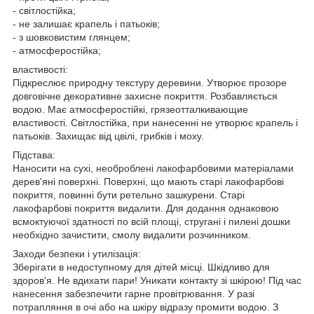
- світлостійка;
- не залишає крапель і патьоків;
- з шовковистим глянцем;
- атмосферостійка;
властивості:
Підкреслює природну текстуру деревини. Утворює прозоре
довговічне декоративне захисне покриття. Розбавляється
водою. Має атмосферостійкі, грязеотталкивающие
властивості. Світлостійка, при нанесенні не утворює крапель і
патьоків. Захищає від цвілі, грибків і моху.
Підстава:
Наносити на сухі, необроблені лакофарбовими матеріалами
дерев'яні поверхні. Поверхні, що мають старі лакофарбові
покриття, повинні бути ретельно зашкурени. Старі
лакофарбові покриття видалити. Для додання однаковою
всмоктуючої здатності по всій площі, стругані і пилені дошки
необхідно зачистити, смолу видалити розчинником.
Заходи безпеки і утилізація:
Зберігати в недоступному для дітей місці. Шкідливо для
здоров'я. Не вдихати пари! Уникати контакту зі шкірою! Під час
нанесення забезпечити гарне провітрювання. У разі
потрапляння в очі або на шкіру відразу промити водою. З