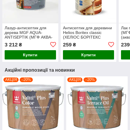
Лазур-антисептик для
Антисептик для деревини
Лак
дерева MGF AQUA-
Helios Boritex classic
(МГ
ANTISEPTIK (МГФ АКВА-
(ХЕЛІОС БОРІТЕКС
(акв
АНТИСЕПТИК) 10л білий
КЛАСІК) 0,75л безколірний
глян
3 212
259
239
₴
₴
Купити
Купити
Акційні пропозиції та новинки
АКЦІЯ
–20%
АКЦІЯ
–20%