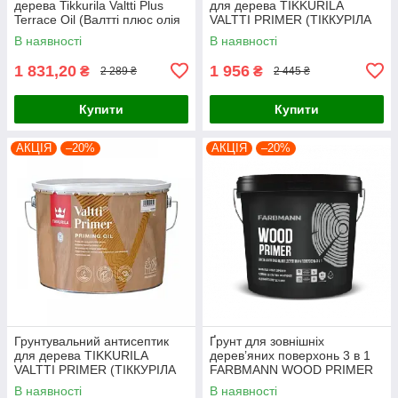
дерева Tikkurila Valtti Plus
для дерева TIKKURILA
Terrace Oil (Валтті плюс олія
VALTTI PRIMER (ТІККУРІЛА
для деревини) 2,7л, базис ЕС
ВАЛТТІ ПРАЙМЕР) 2.7 л
В наявності
В наявності
1 831,20
1 956
₴
₴
2 289 ₴
2 445 ₴
Купити
Купити
АКЦІЯ
–20%
АКЦІЯ
–20%
Грунтувальний антисептик
Ґрунт для зовнішніх
для дерева TIKKURILA
дерев’яних поверхонь 3 в 1
VALTTI PRIMER (ТІККУРІЛА
FARBMANN WOOD PRIMER
ВАЛТТІ ПРАЙМЕР) 9л
(ФАРБМЕН ВУД ПРАЙМЕР)
В наявності
В наявності
0.9л