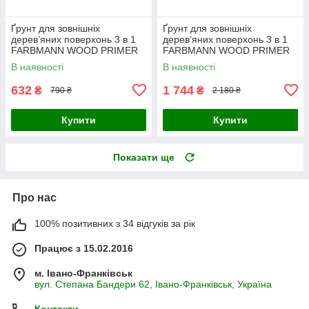
Ґрунт для зовнішніх
Ґрунт для зовнішніх
дерев’яних поверхонь 3 в 1
дерев’яних поверхонь 3 в 1
FARBMANN WOOD PRIMER
FARBMANN WOOD PRIMER
(ФАРБМЕН ВУД ПРАЙМЕР)
(ФАРБМЕН ВУД ПРАЙМЕР)
В наявності
В наявності
2.7л
9л
632
1 744
₴
₴
790 ₴
2 180 ₴
Купити
Купити
Показати ще
Про нас
100% позитивних з 34 відгуків за рік
Працює з 15.02.2016
м. Івано-Франківськ
вул. Степана Бандери 62, Івано-Франківськ, Україна
Контакти