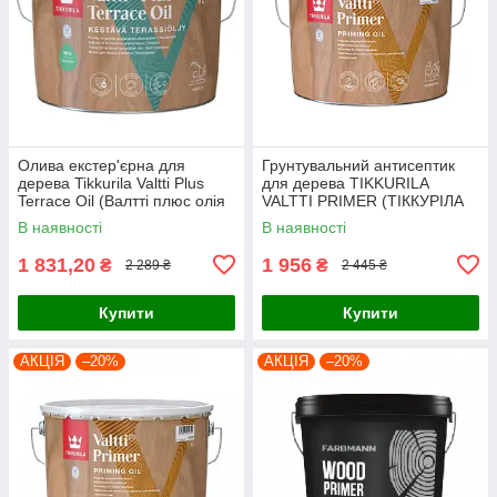
Олива екстер'єрна для
Грунтувальний антисептик
дерева Tikkurila Valtti Plus
для дерева TIKKURILA
Terrace Oil (Валтті плюс олія
VALTTI PRIMER (ТІККУРІЛА
для деревини) 2,7л, базис ЕС
ВАЛТТІ ПРАЙМЕР) 2.7 л
В наявності
В наявності
1 831,20
1 956
₴
₴
2 289 ₴
2 445 ₴
Купити
Купити
АКЦІЯ
–20%
АКЦІЯ
–20%