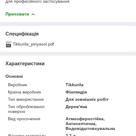
для професійного застосування.
Приховати
Специфікація
Tikkurila_pinyasol.pdf
Характеристики
Основні
Виробник
Tikkurila
Країна виробник
Фінляндія
Тип використання
Для зовнішніх робіт
Тип оброблюваної
Дерев'яна
поверхні
Вид просочення
Атмосферостійка,
Антисептична,
Водовідштовхувальна
Фасовка матеріалу
2.7 л