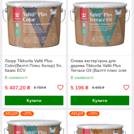
Лазур Tikkurila Valtti Plus
Олива екстер'єрна для
Color(Валтті Плюс Колор) 9л,
дерева Tikkurila Valtti Plus
базис ЕСV
Terrace Oil (Валтті плюс олія
для деревини) 9л, базис ЕС
В наявності
В наявності
5 407,20
5 196
₴
₴
6 759 ₴
6 495 ₴
Купити
Купити
АКЦІЯ
–20%
АКЦІЯ
–20%