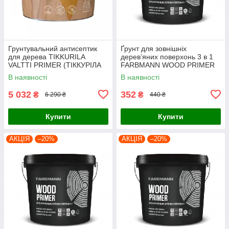
Грунтувальний антисептик
Ґрунт для зовнішніх
для дерева TIKKURILA
дерев’яних поверхонь 3 в 1
VALTTI PRIMER (ТІККУРІЛА
FARBMANN WOOD PRIMER
ВАЛТТІ ПРАЙМЕР) 9л
(ФАРБМЕН ВУД ПРАЙМЕР)
В наявності
В наявності
0.9л
5 032
352
₴
₴
6 290 ₴
440 ₴
Купити
Купити
АКЦІЯ
–20%
АКЦІЯ
–20%