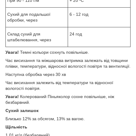
При 90 - 110 г/м
+ 20 ºC
Сухий для подальшої
6 - 12 год
обробки, через
Склад сухий для
24 год
штабелювання, через
Увага!
Темні кольори сохнуть повільніше.
Час висихання та міжшарова витримка залежать від товщини
плівки, температури, відносної вологості повітря та вентиляції.
Наступна обробка через 30 хв
Час висихання залежить від температури та відносної
вологості повітря.
Увага!
Колерований Піньяколор сохне повільніше, ніж
безбарвний.
Сухий залишок
Близько 12% за обсягом, 13% за вагою.
Щільність
1,01 кг/л (безбарвний).