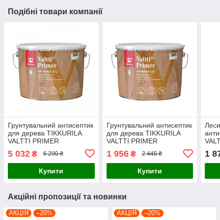
Подібні товари компанії
Грунтувальний антисептик
Грунтувальний антисептик
Лес
для дерева TIKKURILA
для дерева TIKKURILA
анти
VALTTI PRIMER
VALTTI PRIMER
VAL
(ТІККУРІЛА ВАЛТТІ
(ТІККУРІЛА ВАЛТТІ
(ТІК
5 032
1 956
1 8
₴
₴
6 290 ₴
2 445 ₴
ПРАЙМЕР) 9л
ПРАЙМЕР) 2.7 л
КОЛО
КОЛІ
Купити
Купити
Акційні пропозиції та новинки
АКЦІЯ
–20%
АКЦІЯ
–20%