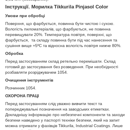
Інструкції. Морилка Tikkurila Pinjasol Color
Умови при обробці
Поверхня, що фарбується, повинна бути чистою і сухою.
Вологість пиломатеріалів, що фарбуються, не повинна
перевищувати 20%. Температура повітря, поверхні, що
фарбується, та складу повинна бути під час нанесення та
сушіння вище +5ºС та відносна вологість повітря нижче 80%.
Обробка
Перед застосуванням склад ретельно перемішати. Склад
готовий до застосування без розведення. При необхідності
розбавляти розріджувачем 1054.
Очищення інструментів
Розчинник 1054.
ОХОРОНА ПРАЦІ
Перед застосуванням слід уважно вивчити текст та
попереджувальні позначення на заводських етикетках.
Докладнішу інформацію про небезпечні компоненти та заходи
безпеки наведено у паспорті техніки безпеки, який на запит
можна отримати у фахівців Tikkurila, Industrial Coatings. Лише