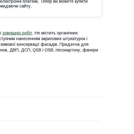
 електронні платежі. Тепер ви можете купити
окидаючи сайту.
 і
зовнішніх робіт
. Не містить органічних
аступним нанесенням акрилових штукатурок і
 зимової консервації фасадів. Придатна для
снов, ДВП, ДСП, QSB і OSB, гіпсокартону, фанери