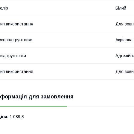
олір
Білий
ип використання
Для зовні
снова грунтовки
Акрілова
ид грунтовки
Адгезійн
ип використання
Для зовн
нформація для замовлення
іна:
1 089 ₴