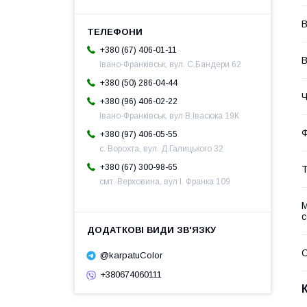
В
+380 (67) 406-01-11
В
Івано-Франківськ, вул. С.Бандери 62
+380 (50) 286-04-44
Ч
+380 (96) 406-02-22
Івано-Франківськ, вул В.Івасюка 19К
Ф
+380 (97) 406-05-55
с. Ворохта, вул. Д.Галицького 32
+380 (67) 300-98-65
Т
смт. Верховина, вул І. Франка 109
М
С
@karpatuColor
+380674060111