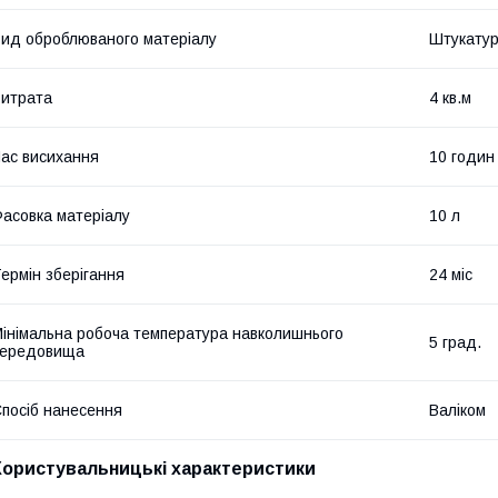
ид оброблюваного матеріалу
Штукатур
итрата
4 кв.м
ас висихання
10 годин
асовка матеріалу
10 л
ермін зберігання
24 міс
інімальна робоча температура навколишнього
5 град.
середовища
посіб нанесення
Валіком
Користувальницькі характеристики