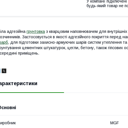
У компанії підключені
будь-який товар не п
іла адгезійна
грунтовка
з кварцовим наповнювачем для внутрішніх
озчинників. Застосовується в якості адгезійного покриття перед н
фарб
, для підготовки захисно-армуючих шарів систем утеплення та
рунтування цементних штукатурок, цегли, бетону, також гіпсових о
середині приміщень.
арактеристики
Основні
иробник
MGF