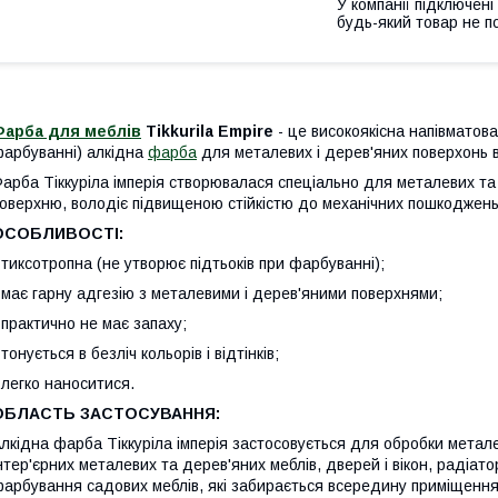
У компанії підключені
будь-який товар не п
Фарба для меблів
Tikkurila Empire
- це високоякісна напівматова
арбуванні) алкідна
фарба
для металевих і дерев'яних поверхонь в 
арба Тіккуріла імперія створювалася спеціально для металевих та 
оверхню, володіє підвищеною стійкістю до механічних пошкоджень
ОСОБЛИВОСТІ:
 тиксотропна (не утворює підтьоків при фарбуванні);
 має гарну адгезію з металевими і дерев'яними поверхнями;
 практично не має запаху;
 тонується в безліч кольорів і відтінків;
 легко наноситися.
ОБЛАСТЬ ЗАСТОСУВАННЯ:
лкідна фарба Тіккуріла імперія застосовується для обробки метал
нтер'єрних металевих та дерев'яних меблів, дверей і вікон, радіат
арбування садових меблів, які забирається всередину приміщення 