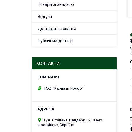
Товари зі знижкою
Відгуки
Доставка та оплата
ф
Публічний договір
Ф
п
КОНТАКТИ
-
-
-
ТОВ "Карпати Колор"
-
-
А
вул. Степана Бандери 62, Івано-
і
Франківськ, Україна
ф