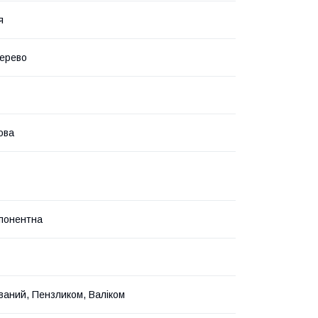
я
ерево
ова
понентна
ваний, Пензликом, Валіком