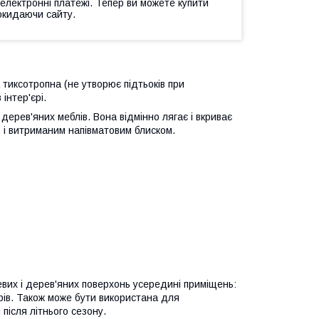
 електронні платежі. Тепер ви можете купити
окидаючи сайту.
 тиксотропна (не утворює підтьоків при
інтер'єрі.
дерев'яних меблів. Вона відмінно лягає і вкриває
 і витриманим напівматовим блиском.
евих і дерев'яних поверхонь усередині приміщень:
орів. Також може бути використана для
після літнього сезону.