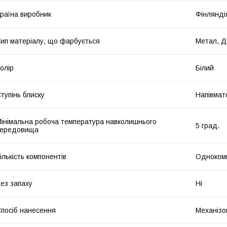
раїна виробник
Фінлянді
ип матеріалу, що фарбується
Метал, Д
олір
Білий
тупінь блиску
Напівмат
інімальна робоча температура навколишнього
5 град.
середовища
ількість компонентів
Одноком
ез запаху
Ні
посіб нанесення
Механізо