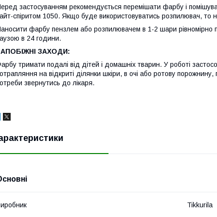
еред застосуванням рекомендується перемішати фарбу і помішува
айт-спіритом 1050. Якщо буде використовуватись розпилювач, то 
аносити фарбу пензлем або розпилювачем в 1-2 шари рівномірно п
аузою в 24 години.
ЗАПОБІЖНІ ЗАХОДИ:
арбу тримати подалі від дітей і домашніх тварин. У роботі застос
отрапляння на відкриті ділянки шкіри, в очі або ротову порожнину,
отреби звернутись до лікаря.
арактеристики
Основні
иробник
Tikkurila