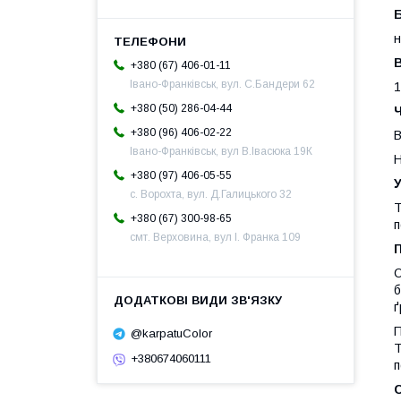
н
+380 (67) 406-01-11
Івано-Франківськ, вул. С.Бандери 62
1
+380 (50) 286-04-44
Ч
+380 (96) 406-02-22
В
Івано-Франківськ, вул В.Івасюка 19К
Н
+380 (97) 406-05-55
с. Ворохта, вул. Д.Галицького 32
Т
+380 (67) 300-98-65
п
смт. Верховина, вул І. Франка 109
О
б
ґ
П
@karpatuColor
T
+380674060111
п