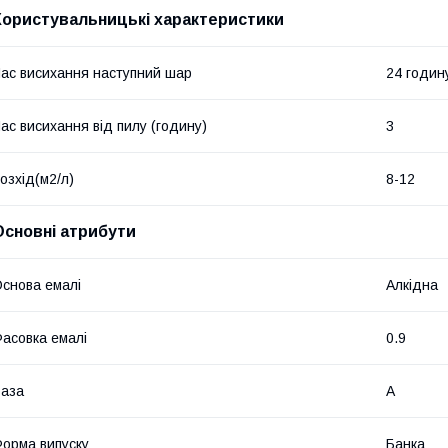
Користувальницькі характеристики
ас висихання наступний шар
24 годин
ас висихання від пилу (годину)
3
озхід(м2/л)
8-12
Основні атрибути
снова емалі
Алкідна
асовка емалі
0.9
аза
А
орма випуску
Банка