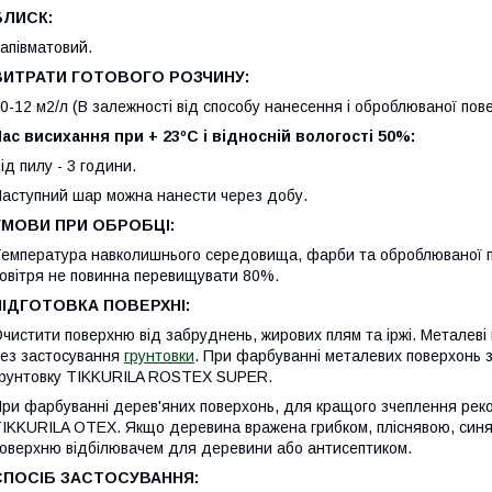
БЛИСК:
апівматовий.
ВИТРАТИ ГОТОВОГО РОЗЧИНУ:
0-12 м2/л (В залежності від способу нанесення і оброблюваної пове
ас висихання при + 23ºС і відносній вологості 50%:
ід пилу - 3 години.
аступний шар можна нанести через добу.
УМОВИ ПРИ ОБРОБЦІ:
емпература навколишнього середовища, фарби та оброблюваної пов
овітря не повинна перевищувати 80%.
ПІДГОТОВКА ПОВЕРХНІ:
чистити поверхню від забруднень, жирових плям та іржі. Металеві
ез застосування
грунтовки
. При фарбуванні металевих поверхонь 
рунтовку TIKKURILA ROSTEX SUPER.
ри фарбуванні дерев'яних поверхонь, для кращого зчеплення рек
IKKURILA OTEX. Якщо деревина вражена грибком, пліснявою, синя
оверхню відбілювачем для деревини або антисептиком.
СПОСІБ ЗАСТОСУВАННЯ: