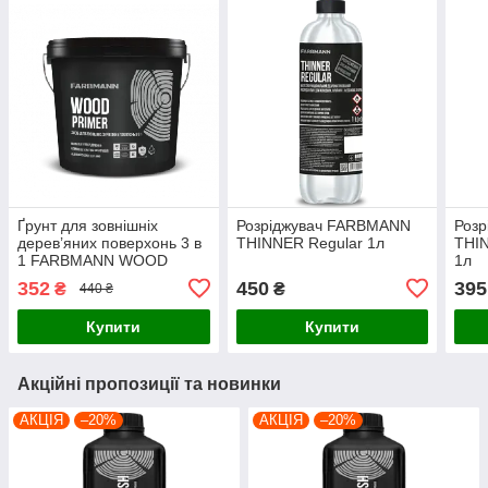
Ґрунт для зовнішніх
Розріджувач FARBMANN
Роз
дерев’яних поверхонь 3 в
THINNER Regular 1л
THIN
1 FARBMANN WOOD
1л
PRIMER (ФАРБМЕН ВУД
352
450
395
₴
₴
440 ₴
ПРАЙМЕР) 0.9л
Купити
Купити
Акційні пропозиції та новинки
АКЦІЯ
–20%
АКЦІЯ
–20%