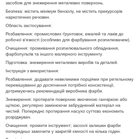
засобом для знежирення металевих поверхонь.
Безпека: містить мінімум бензолу, не містить прекурсорів
наркотичних речовин.
Область застосування:
Розбавлення: промислових ґрунтовок, емалей та лаків до
робочої в'язкості (особливо для фарбування розпилювачем).
Очищення: промивання розпилювального обладнання,
фарбопультів та іншого малярного інструменту.
Підготовка: знежирення металевих виробів та деталей.
Інструкція з використання:
Розбавлення: додавати невеликими порціями при ретельному
перемішуванні до досягнення потрібної консистенції,
дотримуючись рекомендацій виробника фарби.
Знежирення: протирати поверхню змоченою ганчіркою або
щіткою, регулярно замінюючи забруднений матеріал на
чистий. Попереднє протирання насухо суттєво економить
розріджувач.
Очищення: промити інструмент; засохлі залишки фарби
попередньо замочити у закритій ємності на кілька годин.