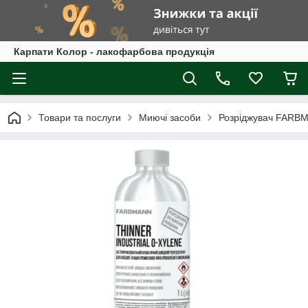
Карпати Колор - лакофарбова продукція
Товари та послуги
Миючі засоби
Розріджувач FARB