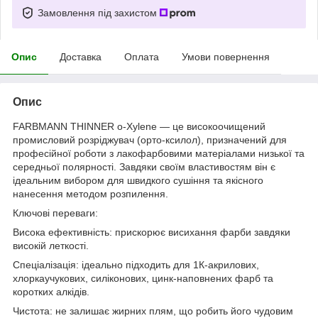
Замовлення під захистом
Опис
Доставка
Оплата
Умови повернення
Опис
FARBMANN THINNER o-Xylene — це високоочищений
промисловий розріджувач (орто-ксилол), призначений для
професійної роботи з лакофарбовими матеріалами низької та
середньої полярності. Завдяки своїм властивостям він є
ідеальним вибором для швидкого сушіння та якісного
нанесення методом розпилення.
Ключові переваги:
Висока ефективність: прискорює висихання фарби завдяки
високій леткості.
Спеціалізація: ідеально підходить для 1К-акрилових,
хлоркаучукових, силіконових, цинк-наповнених фарб та
коротких алкідів.
Чистота: не залишає жирних плям, що робить його чудовим