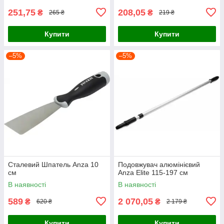
251,75
208,05
₴
₴
265 ₴
219 ₴
Купити
Купити
–5%
–5%
Сталевий Шпатель Anza 10
Подовжувач алюмінієвий
см
Anza Elite 115-197 см
В наявності
В наявності
589
2 070,05
₴
₴
620 ₴
2 179 ₴
Купити
Купити