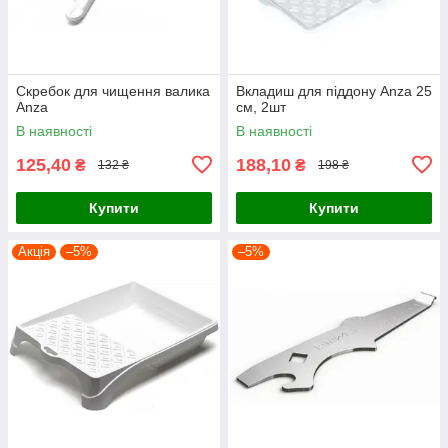
Скребок для чищення валика
Вкладиш для піддону Anza 25
Anza
см, 2шт
В наявності
В наявності
125,40
188,10
₴
₴
132 ₴
198 ₴
Купити
Купити
Акція
–5%
–5%