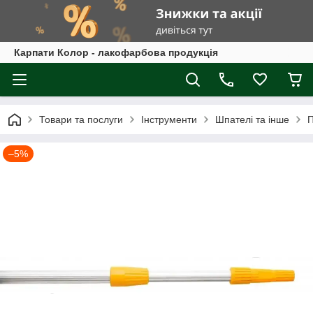
Карпати Колор - лакофарбова продукція
Товари та послуги
Інструменти
Шпателі та інше
П
–5%