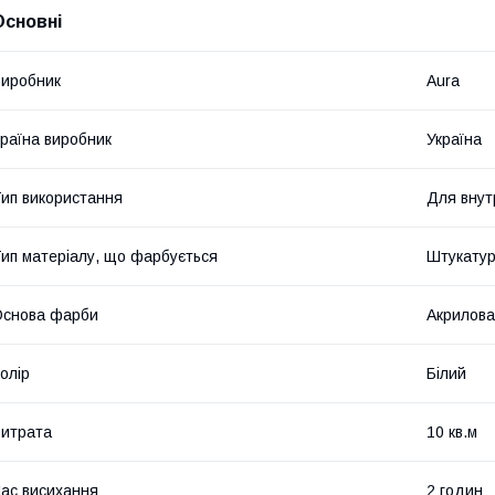
Основні
иробник
Aura
раїна виробник
Україна
ип використання
Для внут
ип матеріалу, що фарбується
Штукатур
Основа фарби
Акрилова
олір
Білий
итрата
10 кв.м
ас висихання
2 годин