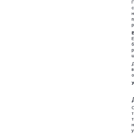
П
с
н
п
р
E
б
р
ш
Д
в
о
У
О
т
т
н
у