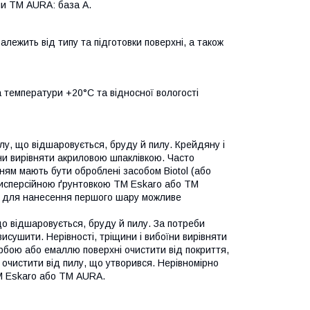
и ТМ AURA: база А.
алежить від типу та підготовки поверхні, а також
 температури +20°С та відносної вологості
лу, що відшаровується, бруду й пилу. Крейдяну і
їни вирівняти акриловою шпаклівкою. Часто
ням мають бути оброблені засобом Biotol (або
-дисперсійною ґрунтовкою ТМ Eskaro або ТМ
м для нанесення першого шару можливе
о відшаровується, бруду й пилу. За потреби
сушити. Нерівності, тріщини і вибоїни вирівняти
бою або емаллю поверхні очистити від покриття,
 очистити від пилу, що утворився. Нерівномірно
М Eskaro або ТМ AURA.