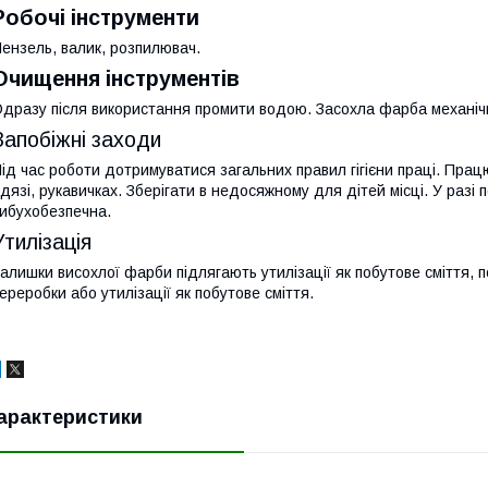
Робочі інструменти
ензель, валик, розпилювач.
Очищення інструментів
дразу після використання промити водою. Засохла фарба механіч
Запобіжні заходи
ід час роботи дотримуватися загальних правил гігієни праці. Пра
дязі, рукавичках. Зберігати в недосяжному для дітей місці. У раз
ибухобезпечна.
Утилізація
алишки висохлої фарби підлягають утилізації як побутове сміття, 
ереробки або утилізації як побутове сміття.
арактеристики