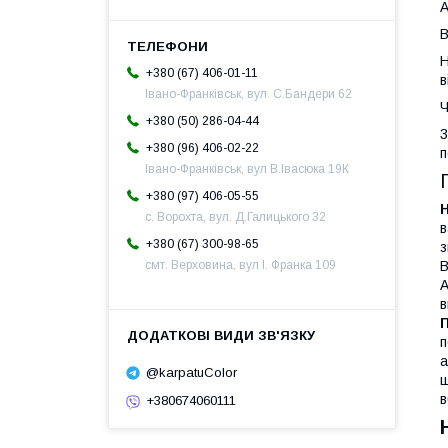
А
В
Н
+380 (67) 406-01-11
в
Івано-Франківськ, вул. С.Бандери 62
Ч
+380 (50) 286-04-44
3
+380 (96) 406-02-22
п
Івано-Франківськ, вул В.Івасюка 19К
+380 (97) 406-05-55
с. Ворохта, вул. Д.Галицького 32
в
+380 (67) 300-98-65
з
B
смт. Верховина, вул І. Франка 109
A
в
п
а
@karpatuColor
щ
в
+380674060111