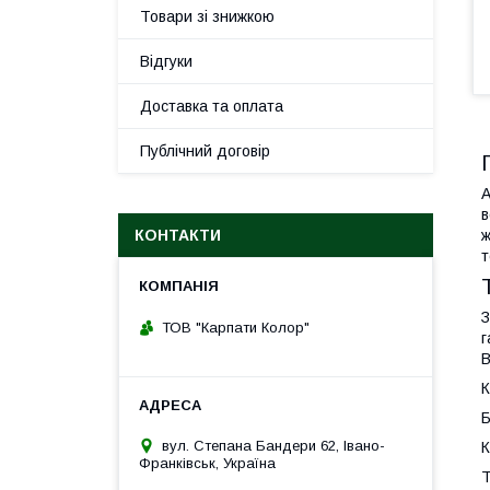
Товари зі знижкою
Відгуки
Доставка та оплата
Публічний договір
А
в
ж
КОНТАКТИ
т
З
ТОВ "Карпати Колор"
г
В
К
Б
вул. Степана Бандери 62, Івано-
К
Франківськ, Україна
Т