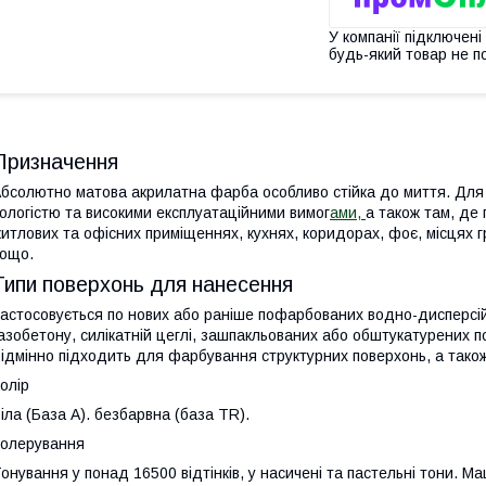
У компанії підключені
будь-який товар не п
Призначення
бсолютно матова акрилатна фарба особливо стійка до миття. Для с
ологістю та високими експлуатаційними вимог
ами,
а також там, де
итлових та офісних приміщеннях, кухнях, коридорах, фоє, місцях 
ощо.
Типи поверхонь для нанесення
астосовується по нових або раніше пофарбованих водно-дисперсі
азобетону, силікатній цеглі, зашпакльованих або обштукатурених п
ідмінно підходить для фарбування структурних поверхонь, а тако
олір
іла (База А). безбарвна (база TR).
олерування
онування у понад 16500 відтінків, у насичені та пастельні тони. 