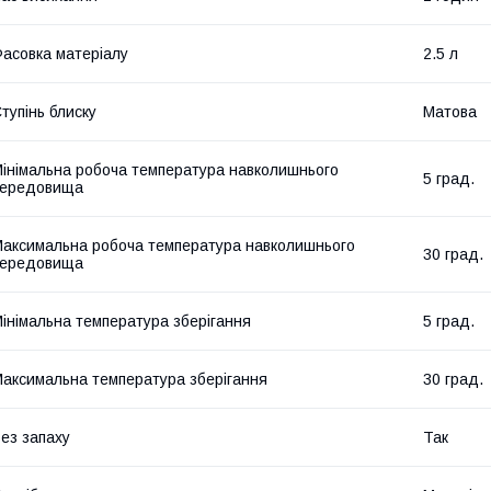
асовка матеріалу
2.5 л
тупінь блиску
Матова
інімальна робоча температура навколишнього
5 град.
середовища
аксимальна робоча температура навколишнього
30 град.
середовища
інімальна температура зберігання
5 град.
аксимальна температура зберігання
30 град.
ез запаху
Так