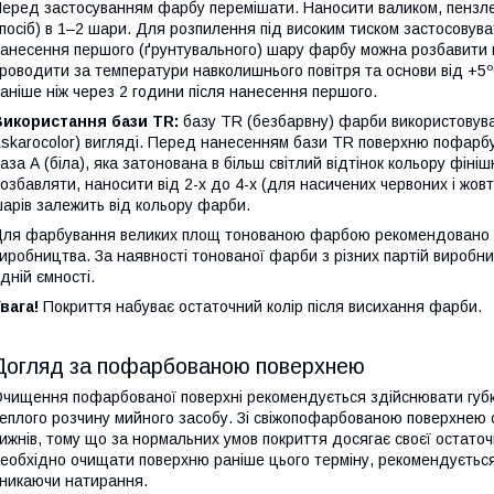
еред застосуванням фарбу перемішати. Наносити валиком, пензл
посіб) в 1–2 шари. Для розпилення під високим тиском застосовува
анесення першого (ґрунтувального) шару фарбу можна розбавити в
роводити за температури навколишнього повітря та основи від +5
аніше ніж через 2 години після нанесення першого.
Використання бази TR:
базу TR (безбарвну) фарби використовува
skarocolor) вигляді. Перед нанесенням бази TR поверхню пофарб
аза А (біла), яка затонована в більш світлий відтінок кольору фініш
озбавляти, наносити від 2-х до 4-х (для насичених червоних і жовти
арів залежить від кольору фарби.
ля фарбування великих площ тонованою фарбою рекомендовано ви
иробництва. За наявності тонованої фарби з різних партій виробн
дній ємності.
вага!
Покриття набуває остаточний колір після висихання фарби.
Догляд за пофарбованою поверхнею
чищення пофарбованої поверхні рекомендується здійснювати губ
еплого розчину мийного засобу. Зі свіжопофарбованою поверхнею 
ижнів, тому що за нормальних умов покриття досягає своєї остаточ
еобхідно очищати поверхню раніше цього терміну, рекомендуєтьс
никаючи натирання.