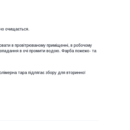
но очищається.
цювати в провітрюваному приміщенні, в робочому
і попадання в очі промити водою. Фарба пожежо- та
полімерна тара підлягає збору для вторинної