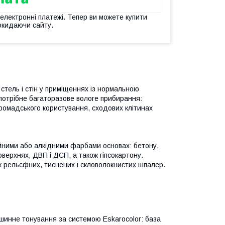
 електронні платежі. Тепер ви можете купити
окидаючи сайту.
тель і стін у приміщеннях із нормальною
 потрібне багаторазове вологе прибирання:
громадського користування, сходових клітинах
йними або алкідними фарбами основах: бетону,
оверхнях, ДВП і ДСП, а також гіпсокартону.
ж рельєфних, тиснених і скловолокнистих шпалер.
Машинне тонування за системою Eskarocolor: база