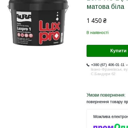
матова біла
1 450 ₴
В наявності
Купити
+380 (67) 406-01-11
Івано-Франківськ, ву
С.Бандери 62
повернення товару п