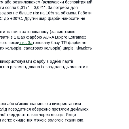
ем або розпилювачем (включаючи безповітряний
ти сопло 0,017" – 0,021". За потреби для
одою не більше ніж на 10% за об'ємом. Роботи
ºС до +30ºС. Другий шар фарби наносити не
ти тільки в затонованому (за системою
увати в 1 шар фарбою AURA Luxpro Extramatt
ного покри
ття. За
тоновану базу TR фарби не
х кольорів, салатових кольорів) шарів. Кількість
користовувати фарбу з однієї партії
ицтва рекомендовано їх заздалегідь змішати в
кою або м'якою тканиною з використанням
слід поводитися обережно протягом декількох
ної твердості тільки через місяць. Якщо
я легке очищення м'якою вологою тканиною,