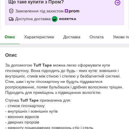
Що таке купити з Пром?
Замовлення під захистом
Доступна доставка
Опис
Характеристики
Доставка
Оплата
Умови п
Опис
За допомогою
Tuff Tape
можна легко сформувати кути
гіпсокартону. Вона підходить до будь - яких кутів: зовнішніх і
внутрішніх, стиків між стіною і стелею у безбагнетній системі.
Стик, шви і кути гіпсокартону не будуть піддаватися
розтріскуванню, появи бульбашок і дрібних волосяних тріщин.
Підходить для приміщень з підвищеною вологістю.
Стрічка
Tuff Tape
призначена для:
- стиков гіпсокартону
- внутрішніх і зовнішніх кутів
- віконних відкосів
- дверних прорізів
- ремонту пошкоджених поверхонь стін і стель