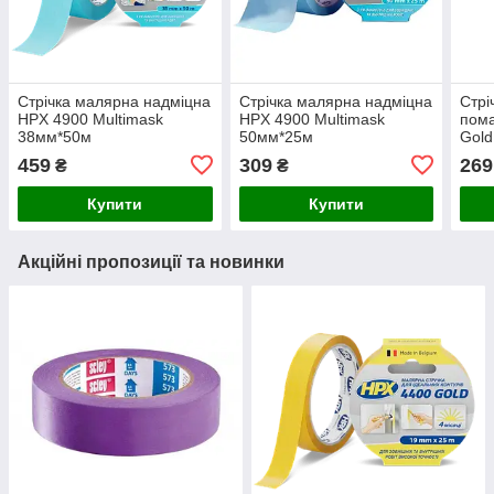
Стрічка малярна надміцна
Стрічка малярна надміцна
Стрі
HPX 4900 Multimask
HPX 4900 Multimask
пом
38мм*50м
50мм*25м
Gol
459
309
269
₴
₴
Купити
Купити
Акційні пропозиції та новинки