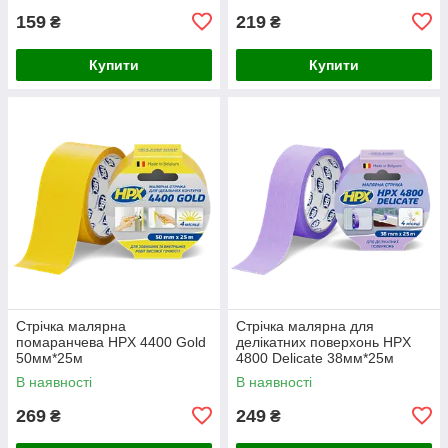
159
219
₴
₴
Купити
Купити
Стрічка малярна
Стрічка малярна для
помаранчева HPX 4400 Gold
делікатних поверхонь HPX
50мм*25м
4800 Delicate 38мм*25м
В наявності
В наявності
269
249
₴
₴