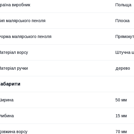
раїна виробник
Польща
ип малярського пензля
Плоска
орма малярського пензля
Прямоку
атеріал ворсу
Штучна 
атеріал ручки
дерево
Габарити
Ширина
50 мм
либина
15 мм
овжина ворсу
70 мм