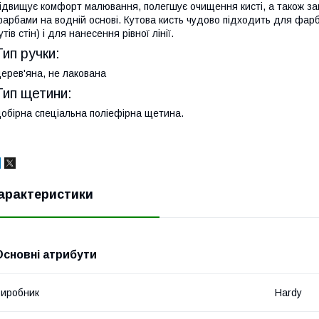
ідвищує комфорт малювання, полегшує очищення кисті, а також зап
арбами на водній основі. Кутова кисть чудово підходить для фар
утів стін) і для нанесення рівної лінії.
Тип ручки:
ерев'яна, не лакована
Тип щетини:
обірна спеціальна поліефірна щетина.
арактеристики
Основні атрибути
иробник
Hardy