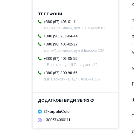
К
Т
+380 (67) 406-01-11
Івано-Франківськ, вул. С.Бандери 62
+380 (50) 286-04-44
Ф
+380 (96) 406-02-22
Івано-Франківськ, вул В.Івасюка 19К
М
+380 (97) 406-05-55
с. Ворохта, вул. Д.Галицького 32
М
+380 (67) 300-98-65
смт. Верховина, вул І. Франка 109
@karpatuColor
Г
+380674060111
Д