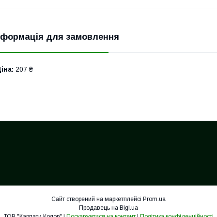
нформація для замовлення
іна:
207 ₴
Сайт створений на маркетплейсі
Prom.ua
Продавець на Bigl.ua
ТОВ "Карпати Колор" |
Поскаржитися на контент
|
Політика конфіденційності