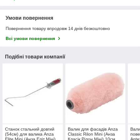
Умови повернення
Повернення товару впродовж 14 днів безкоштовно
Всі умови повернення
Подібні товари компанії
Станок стальний довгий
Валик для фасадів Anza
Вали
(54см) для валика Anza
Classic Rilon Mini (Анза
пове
Elite Mini (Анза Еліт Міні)
Класік Рілон Міні) 10см
Ante