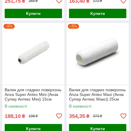
251,75
163,40
₴
₴
265 ₴
172 ₴
Купити
Купити
–5%
–5%
Валик для гладких поверхонь
Валик для гладких поверхонь
Anza Super Antex Mini (Анза
Anza Super Antex Maxi (Анза
Супер Антекс Міні) 15см
Супер Антекс Максі) 25см
В наявності
В наявності
188,10
354,35
₴
₴
198 ₴
373 ₴
Купити
Купити