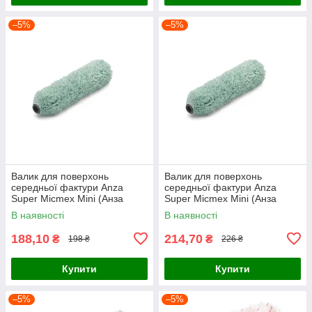
–5%
–5%
Валик для поверхонь
Валик для поверхонь
середньої фактури Anza
середньої фактури Anza
Super Micmex Mini (Анза
Super Micmex Mini (Анза
Супер Мікмекс Міні) 10см
Супер Мікмекс Міні) 15см
В наявності
В наявності
188,10
214,70
₴
₴
198 ₴
226 ₴
Купити
Купити
–5%
–5%