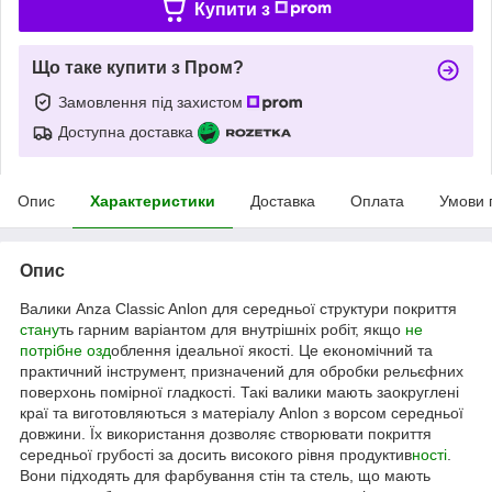
Купити з
Що таке купити з Пром?
Замовлення під захистом
Доступна доставка
Опис
Характеристики
Доставка
Оплата
Умови 
Опис
Валики Anza Classic Anlon для середньої структури покриття
стану
ть гарним варіантом для внутрішніх робіт, якщо
не
потрібне озд
облення ідеальної якості. Це економічний та
практичний інструмент, призначений для обробки рельєфних
поверхонь помірної гладкості. Такі валики мають заокруглені
краї та виготовляються з матеріалу Anlon з ворсом середньої
довжини. Їх використання дозволяє створювати покриття
середньої грубості за досить високого рівня продуктив
ності
.
Вони підходять для фарбування стін та стель, що мають