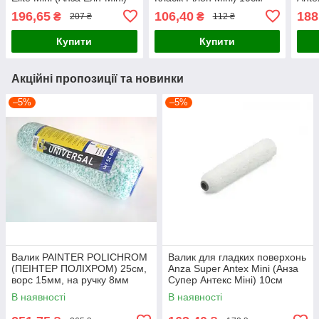
10см
Анте
196,65
106,40
188
₴
₴
207 ₴
112 ₴
Купити
Купити
Акційні пропозиції та новинки
–5%
–5%
Валик PAINTER POLICHROM
Валик для гладких поверхонь
(ПЕІНТЕР ПОЛІХРОМ) 25см,
Anza Super Antex Mini (Анза
ворс 15мм, на ручку 8мм
Супер Антекс Міні) 10см
В наявності
В наявності