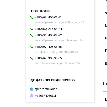
Т
Ф
+380 (67) 406-01-11
Івано-Франківськ, вул. С.Бандери 62
М
+380 (50) 286-04-44
+380 (96) 406-02-22
М
Івано-Франківськ, вул В.Івасюка 19К
+380 (97) 406-05-55
с. Ворохта, вул. Д.Галицького 32
+380 (67) 300-98-65
смт. Верховина, вул І. Франка 109
І
@karpatuColor
+380674060111
Ц