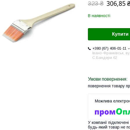
306,85 
323 ₴
В наявності
Купити
+380 (67) 406-01-11
Івано-Франківськ, ву
С.Бандери 62
повернення товару п
У компанії підключені
будь-який товар не п