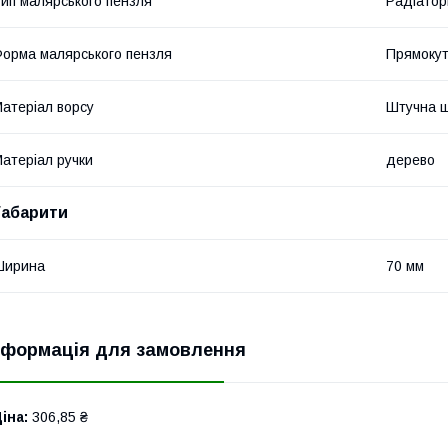
ип малярського пензля
Радіатор
орма малярського пензля
Прямоку
атеріал ворсу
Штучна 
атеріал ручки
дерево
Габарити
Ширина
70 мм
нформація для замовлення
іна:
306,85 ₴