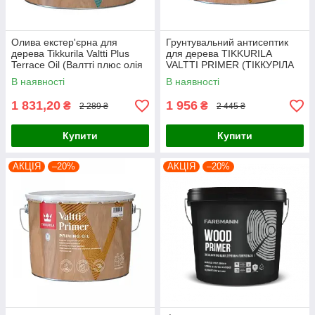
Олива екстер'єрна для
Грунтувальний антисептик
дерева Tikkurila Valtti Plus
для дерева TIKKURILA
Terrace Oil (Валтті плюс олія
VALTTI PRIMER (ТІККУРІЛА
для деревини) 2,7л, базис ЕС
ВАЛТТІ ПРАЙМЕР) 2.7 л
В наявності
В наявності
1 831,20
1 956
₴
₴
2 289 ₴
2 445 ₴
Купити
Купити
АКЦІЯ
–20%
АКЦІЯ
–20%