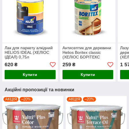
Лак для паркету алкідний
Антисептик для деревини
Лазу
HELIOS IDEAL (ХЕЛІОС
Helios Boritex classic
дер
ІДЕАЛ) 0,75л
(ХЕЛІОС БОРІТЕКС
(ХЕЛ
напівматовий
КЛАСІК) 0,75л безколірний
безк
620
259
1 5
₴
₴
Купити
Купити
Акційні пропозиції та новинки
АКЦІЯ
–20%
АКЦІЯ
–20%