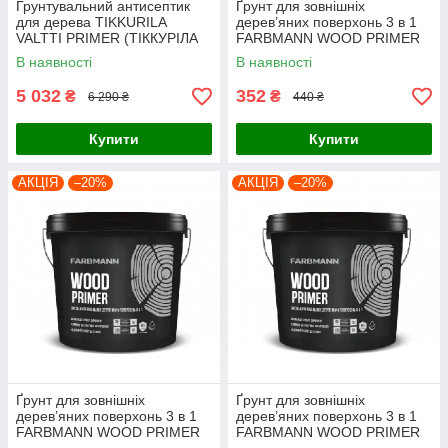
Грунтувальний антисептик
Ґрунт для зовнішніх
для дерева TIKKURILA
дерев’яних поверхонь 3 в 1
VALTTI PRIMER (ТІККУРІЛА
FARBMANN WOOD PRIMER
ВАЛТТІ ПРАЙМЕР) 9л
(ФАРБМЕН ВУД ПРАЙМЕР)
В наявності
В наявності
0.9л
5 032
352
₴
₴
6 290 ₴
440 ₴
Купити
Купити
АКЦІЯ
–20%
АКЦІЯ
–20%
Ґрунт для зовнішніх
Ґрунт для зовнішніх
дерев’яних поверхонь 3 в 1
дерев’яних поверхонь 3 в 1
FARBMANN WOOD PRIMER
FARBMANN WOOD PRIMER