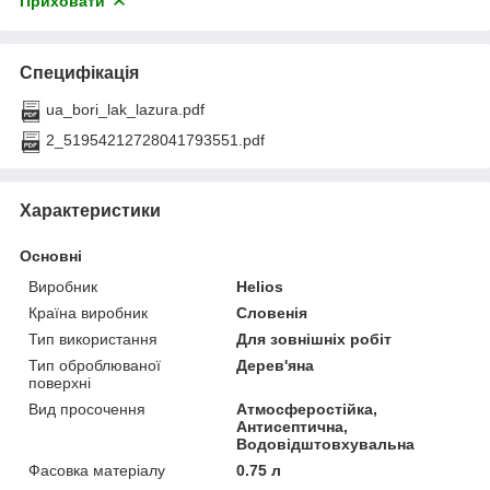
Приховати
Специфікація
ua_bori_lak_lazura.pdf
2_51954212728041793551.pdf
Характеристики
Основні
Виробник
Helios
Країна виробник
Словенія
Тип використання
Для зовнішніх робіт
Тип оброблюваної
Дерев'яна
поверхні
Вид просочення
Атмосферостійка,
Антисептична,
Водовідштовхувальна
Фасовка матеріалу
0.75 л