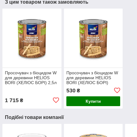
З цим товаром також замовляють
Просочувач з біоцидом W
Просочувач з біоцидом W
для деревини HELIOS
для деревини HELIOS
BORI (ХЕЛІОС БОРІ) 2,5л
BORI (ХЕЛІОС БОРІ)
безколірний
0,75л безколірний
530
₴
1 715
₴
Купити
Подібні товари компанії