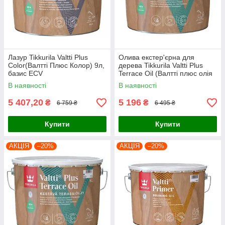
Лазур Tikkurila Valtti Plus
Олива екстер'єрна для
Color(Валтті Плюс Колор) 9л,
дерева Tikkurila Valtti Plus
базис ЕСV
Terrace Oil (Валтті плюс олія
для деревини) 9л, базис ЕС
В наявності
В наявності
5 407,20
5 196
₴
₴
6 759 ₴
6 495 ₴
Купити
Купити
АКЦІЯ
–20%
АКЦІЯ
–20%