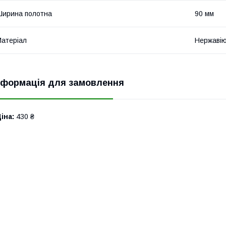
ирина полотна
90 мм
атеріал
Нержавію
нформація для замовлення
іна:
430 ₴