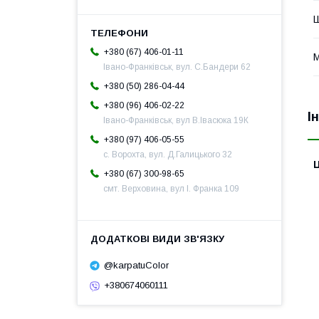
Ш
+380 (67) 406-01-11
М
Івано-Франківськ, вул. С.Бандери 62
+380 (50) 286-04-44
+380 (96) 406-02-22
І
Івано-Франківськ, вул В.Івасюка 19К
+380 (97) 406-05-55
с. Ворохта, вул. Д.Галицького 32
Ц
+380 (67) 300-98-65
смт. Верховина, вул І. Франка 109
@karpatuColor
+380674060111