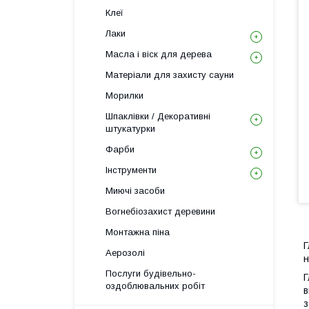
Клеї
Лаки
Масла і віск для дерева
Матеріали для захисту сауни
Морилки
Шпаклівки / Декоративні
штукатурки
Фарби
Інструменти
Миючі засоби
Вогнебіозахист деревини
Монтажна піна
Г
Аерозолі
н
Послуги будівельно-
Г
оздоблювальних робіт
в
з