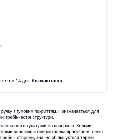
л.
ротягом 14 днів
безкоштовно
у ручку з гумовим покриттям. Призначається для
ні гребінчастої структури.
с нанесення штукатурки на поверхню. Кельми
 своїми властивостями металева прасування легко
и робочі сторони, значно збільшується термін