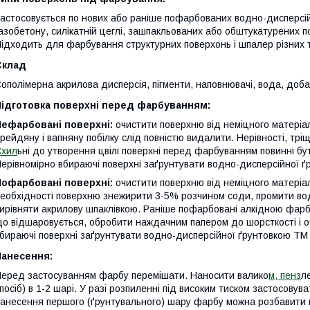
астосовується по нових або раніше пофарбованих водно-дисперсі
азобетону, силікатній цеглі, зашпакльованих або обштукатурених п
ідходить для фарбування структурних поверхонь і шпалер різних т
Склад
ополімерна акрилова дисперсія, пігменти, наповнювачі, вода, доба
Підготовка поверхні перед фарбуванням:
Нефарбовані поверхні:
очистити поверхню від неміцного матеріал
рейдяну і вапняну побілку слід повністю видалити. Нерівності, трі
Схил
ьні до утворення цвілі поверхні перед фарбуванням повинні бути
ерівномірно вбираючі поверхні заґрунтувати водно-дисперсійної 
Пофарбовані поверхні:
очистити поверхню від неміцного матеріал
еобхідності поверхню знежирити 3-5% розчином соди, промити водо
ирівняти акрилову шпаклівкою. Раніше пофарбовані алкідною фарб
о відшаровується, обробити наждачним папером до шорсткості і оч
бираючі поверхні заґрунтувати водно-дисперсійної ґрунтовкою ТМ
Нанесення:
еред застосуванням фарбу перемішати. Наносити валико
м, пенз
л
посіб) в 1-2 шарі. У разі розпиленні під високим тиском застосовув
анесення першого (ґрунтувального) шару фарбу можна розбавити 