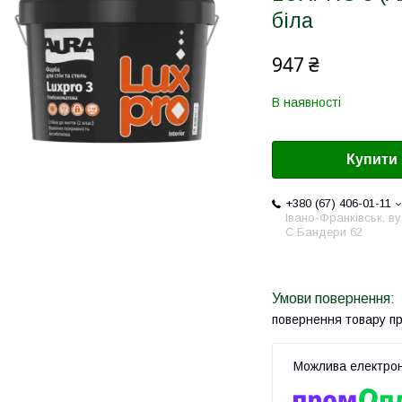
біла
947 ₴
В наявності
Купити
+380 (67) 406-01-11
Івано-Франківськ, ву
С.Бандери 62
повернення товару п