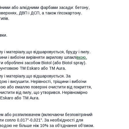
йними або алкідними фарбами засади: бетону,
оверхнях, ДВП і ДСП, а також гіпсокартону.
ипів.
вки.
у і матеріалу,що відшаровується, бруду і пилу.
щини і вибоїни вирівняти акрилову шпаклі
вкою.
 оброблені засобом Biotol (або Biotol spray).
ґрунтовкою ТМ Eskaro або ТМ Aura.
у і матеріалу,що відшаровується. За
ю і висушити. Нерівності, тріщини і вибоїни
ою або емаллю поверхні очистити від покриття,
истити від пилу, що утворився. Нерівномірно
 Eskaro або ТМ Aura.
ем або розпилювачем (включаючи безповітряний
ати сопло 0,017"-0,021". За необхідності для
водою не більше ніж 10% за об'єднання об'ємом.