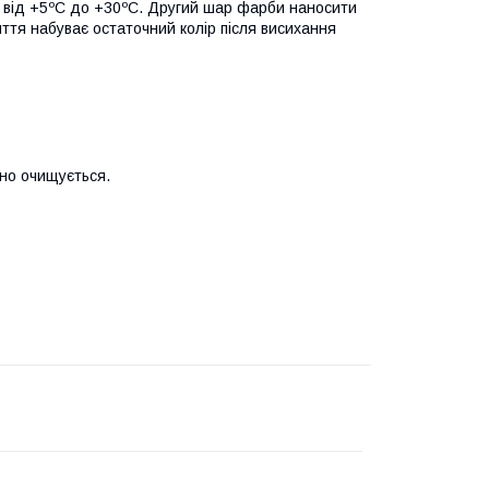
и від +5ºС до +30ºС. Другий шар фарби наносити
иття набуває остаточний колір після висихання
но очищується.