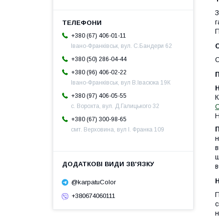
З
г
П
+380 (67) 406-01-11
Івано-Франківськ, вул. С.Бандери 62
С
+380 (50) 286-04-44
+380 (96) 406-02-22
Івано-Франківськ, вул В.Івасюка 19К
+380 (97) 406-05-55
К
с. Ворохта, вул. Д.Галицького 32
Н
+380 (67) 300-98-65
смт. Верховина, вул І. Франка 109
н
в
щ
в
@karpatuColor
П
+380674060111
с
н