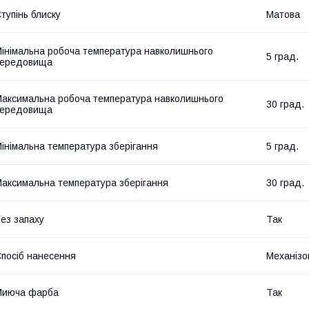
тупінь блиску
Матова
інімальна робоча температура навколишнього
5 град.
середовища
аксимальна робоча температура навколишнього
30 град.
середовища
інімальна температура зберігання
5 град.
аксимальна температура зберігання
30 град.
ез запаху
Так
посіб нанесення
Механізо
Миюча фарба
Так