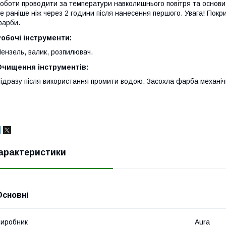
оботи проводити за температури навколишнього повітря та основ
е раніше ніж через 2 години після нанесення першого. Увага! Покр
арби.
обочі інструменти:
ензель, валик, розпилювач.
Очищення інструментів:
ідразу після використання промити водою. Засохла фарба механіч
арактеристики
Основні
иробник
Aura