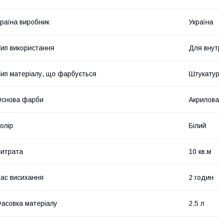
раїна виробник
Україна
ип використання
Для внут
ип матеріалу, що фарбується
Штукатур
Основа фарби
Акрилова
олір
Білий
итрата
10 кв.м
ас висихання
2 годин
асовка матеріалу
2.5 л