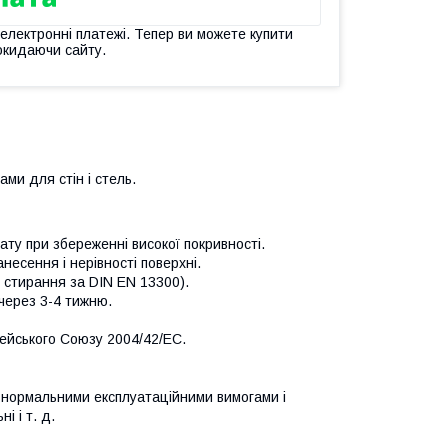
 електронні платежі. Тепер ви можете купити
окидаючи сайту.
ми для стін і стель.
ату при збереженні високої покривності.
есення і нерівності поверхні.
о стирання за DIN EN 13300).
через 3-4 тижню.
пейського Союзу 2004/42/EC.
з нормальними експлуатаційними вимогами і
і і т. д.