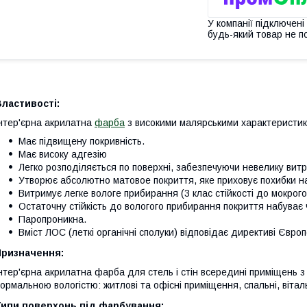
У компанії підключені
будь-який товар не п
ластивості:
нтер'єрна акрилатна
фарба
з високими малярськими характеристика
Має підвищену покривність.
Має високу адгезію
Легко розподіляється по поверхні, забезпечуючи невелику витр
Утворює абсолютно матовое покриття, яке приховує похибки нан
Витримує легке вологе прибирання (3 клас стійкості до мокрог
Остаточну стійкість до вологого прибирання покриття набуває 
Паропроникна.
Вміст ЛОС (леткі органічні сполуки) відповідає директиві Євро
Призначення:
нтер'єрна акрилатна фарба для стель і стін всередині приміщень 
ормальною вологістю: житлові та офісні приміщення, спальні, вітальн
Типи поверхонь під фарбування: