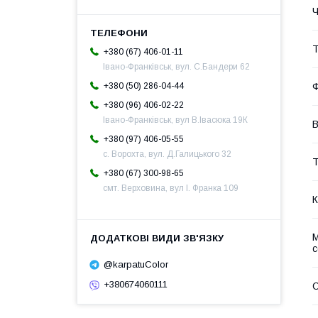
Ч
Т
+380 (67) 406-01-11
Івано-Франківськ, вул. С.Бандери 62
+380 (50) 286-04-44
Ф
+380 (96) 406-02-22
Івано-Франківськ, вул В.Івасюка 19К
В
+380 (97) 406-05-55
с. Ворохта, вул. Д.Галицького 32
Т
+380 (67) 300-98-65
смт. Верховина, вул І. Франка 109
К
М
@karpatuColor
+380674060111
С