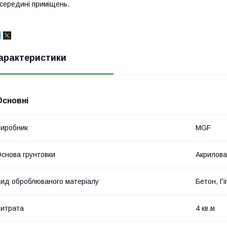
середині приміщень.
арактеристики
Основні
иробник
MGF
снова грунтовки
Акрилова
ид оброблюваного матеріалу
Бетон, Г
итрата
4 кв.м