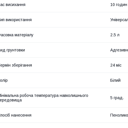
ас висихання
10 годин
ип використання
Універса
асовка матеріалу
2.5 л
ид грунтовки
Адгезив
ермін зберігання
24 міс
олір
Білий
інімальна робоча температура навколишнього
5 град.
середовища
посіб нанесення
Пензлико