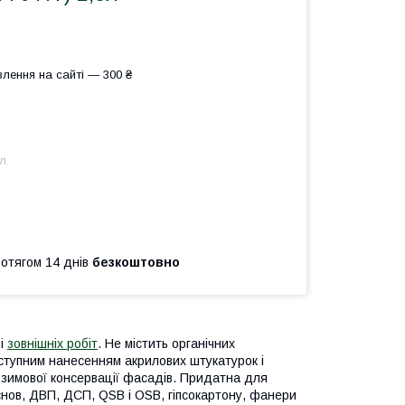
лення на сайті — 300 ₴
л.
ротягом 14 днів
безкоштовно
 і
зовнішніх робіт
. Не містить органічних
аступним нанесенням акрилових штукатурок і
 зимової консервації фасадів. Придатна для
снов, ДВП, ДСП, QSB і OSB, гіпсокартону, фанери