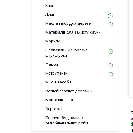
Клеї
Лаки
Масла і віск для дерева
Матеріали для захисту сауни
Морилки
Шпаклівки / Декоративні
штукатурки
Фарби
Інструменти
Миючі засоби
Вогнебіозахист деревини
Монтажна піна
Аерозолі
Б
Послуги будівельно-
р
оздоблювальних робіт
г