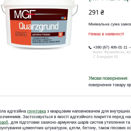
291 ₴
Мінімальна сума замов
Немає в наявності
+380 (67) 406-01-11
Івано-Франківськ, ву
С.Бандери 62
повернення товару п
іла адгезійна
грунтовка
з кварцовим наповнювачем для внутрішніх
озчинників. Застосовується в якості адгезійного покриття перед н
фарб
, для підготовки захисно-армуючих шарів систем утеплення та
рунтування цементних штукатурок, цегли, бетону, також гіпсових о