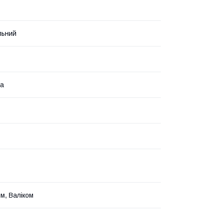
льний
на
м, Валіком