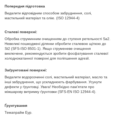
Попередня підготовка
Видалити відповідним способом забруднення, солі,
мастильний матеріал та олію. (ІSO 12944-4)
Сталеві поверхні:
Обробка струминним очищенням до ступеня ретельності Sa2.
Невеликі пошкоджені ділянки обробити сталевою щіткою до
St2 (SFS-ISO 8501-1). Якщо струменеве очищення
виключене, рекомендується зробити фосфатування сталевої
холоднокатанної поверхні для поліпшення адгезії.
Заґрунтовані поверхні:
Видалити водорозчинні солі, мастильний матеріал, масло та
інші забруднення, що ускладнюють фарбування. Усунути
дефекти у ґрунтовці. Увага! Необхідно пам'ятати про
міжшарову витримку ґрунтовки (SFS-EN ISO 12944-4).
Ґрунтування
Темапрайм Еур.