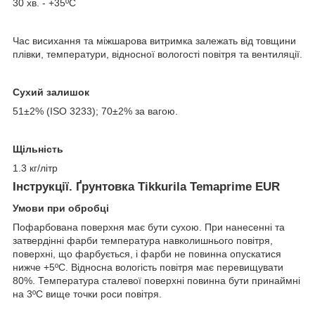
30 хв. - +35ºС
Час висихання та міжшарова витримка залежать від товщини
плівки, температури, відносної вологості повітря та вентиляції.
Сухий залишок
51±2% (ISO 3233); 70±2% за вагою.
Щільність
1.3 кг/літр
Інструкції. Ґрунтовка Tikkurila Temaprime EUR
Умови при обробці
Пофарбована поверхня має бути сухою. При нанесенні та
затвердінні фарби температура навколишнього повітря,
поверхні, що фарбується, і фарби не повинна опускатися
нижче +5ºС. Відносна вологість повітря має перевищувати
80%. Температура сталевої поверхні повинна бути принаймні
на 3ºС вище точки роси повітря.