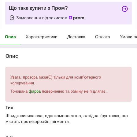
Що таке купити з Пром?
Замовлення під захистом
Опис
Характеристики
Доставка
Оплата
Умови п
Опис
Увага: прозора база(С) тільки для комп'ютерного
колерування.
Тонована
фарба
поверненню та обміну не підлягає.
Тип
Швидковисихаюча, однокомпонентна, алкідна ґрунтовка, що
містить протикорозійні пігменти.