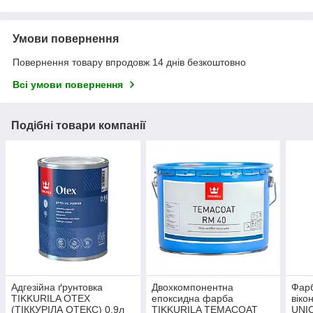
Умови повернення
Повернення товару впродовж 14 днів безкоштовно
Всі умови повернення
Подібні товари компанії
Адгезійна ґрунтовка
Двохкомпонентна
Фарб
TIKKURILA OTEX
епоксидна фарба
віко
(ТІККУРІЛА ОТЕКС) 0.9л
TIKKURILA TEMACOAT
UNIC