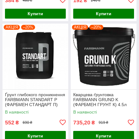
384
192
₴
₴
480 ₴
240 ₴
Купити
Купити
АКЦІЯ
–20%
АКЦІЯ
–20%
Ґрунт глибокого проникнення
Кварцева ґрунтовка
FARBMANN STANDART P
FARBMANN GRUND K
(ФАРБМЕН СТАНДАРТ П)
(ФАРБМЕН ГРУНТ К) 4.5л
10л
В наявності
В наявності
552
735,20
₴
₴
690 ₴
919 ₴
Купити
Купити