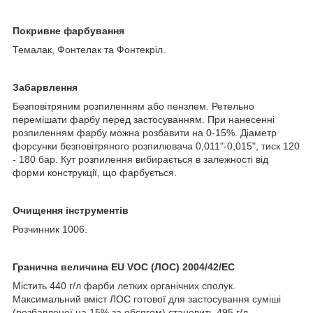
Покривне фарбування
Темалак, Фонтелак та Фонтекріл.
Забарвлення
Безповітряним розпиленням або пензлем. Ретельно
перемішати фарбу перед застосуванням. При нанесенні
розпиленням фарбу можна розбавити на 0-15%. Діаметр
форсунки безповітряного розпилювача 0,011"-0,015", тиск 120
- 180 бар. Кут розпилення вибирається в залежності від
форми конструкції, що фарбується.
Очищення інструментів
Розчинник 1006.
Гранична величина EU VOC (ЛОС) 2004/42/EC
Містить 440 г/л фарби летких органічних сполук.
Максимальний вміст ЛОС готової для застосування суміші
(розбавленої на 15% за обсягом) становить 495 г/л.