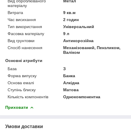
Вид оброблюваного
Метал
матеріалу
Витрата
9 кв.м
Час висихання
2 годин
Тип використання
Універсальний
Фасовка матеріалу
9 л
Вид грунтовки
Антикорозійна
Спосіб нанесення
Механізований, Пензликом,
Валіком
Основні атрибути
База
З
Форма випуску
Банка
Основа емалі
Алкідна
Ступінь блиску
Матова
Кількість компонентів
Однокомпонентна
Приховати
Умови доставки