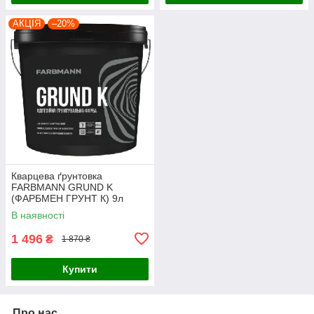
АКЦІЯ
–20%
Кварцева ґрунтовка
FARBMANN GRUND K
(ФАРБМЕН ГРУНТ К) 9л
В наявності
1 496
₴
1 870 ₴
Купити
Про нас