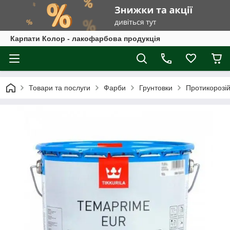
Карпати Колор - лакофарбова продукція
Товари та послуги
Фарби
Грунтовки
Протикорозі