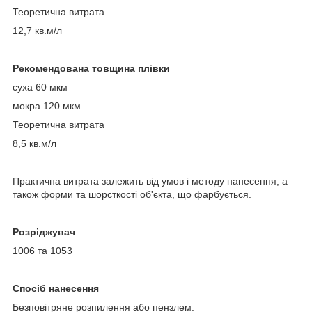
Теоретична витрата
12,7 кв.м/л
Рекомендована товщина плівки
суха 60 мкм
мокра 120 мкм
Теоретична витрата
8,5 кв.м/л
Практична витрата залежить від умов і методу нанесення, а
також форми та шорсткості об'єкта, що фарбується.
Розріджувач
1006 та 1053
Спосіб нанесення
Безповітряне розпилення або пензлем.