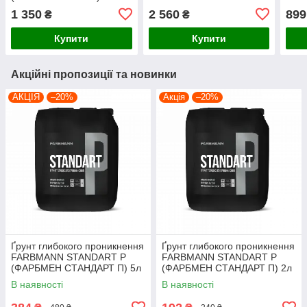
(АР) біла
RM 40 (ТІККУРІЛА
УНІК
1 350
2 560
899
₴
₴
ТЕМАКОУТ) 2.2л TCH,
коле
колерується
Купити
Купити
Акційні пропозиції та новинки
АКЦІЯ
–20%
Акція
–20%
Ґрунт глибокого проникнення
Ґрунт глибокого проникнення
FARBMANN STANDART P
FARBMANN STANDART P
(ФАРБМЕН СТАНДАРТ П) 5л
(ФАРБМЕН СТАНДАРТ П) 2л
В наявності
В наявності