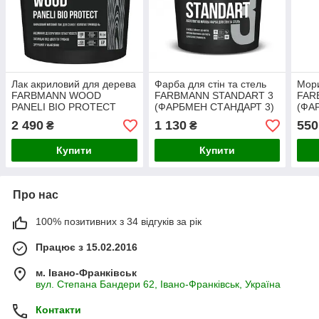
Лак акриловий для дерева
Фарба для стін та стель
Мори
FARBMANN WOOD
FARBMANN STANDART 3
FAR
PANELI BIO PROTECT
(ФАРБМЕН СТАНДАРТ 3)
(ФА
(ФАРБМЕН БІО ПРОТЕКТ)
2.7л (А) матова біла
2.7л
2 490
1 130
550
₴
₴
9л матовий
Купити
Купити
Про нас
100% позитивних з 34 відгуків за рік
Працює з 15.02.2016
м. Івано-Франківськ
вул. Степана Бандери 62, Івано-Франківськ, Україна
Контакти