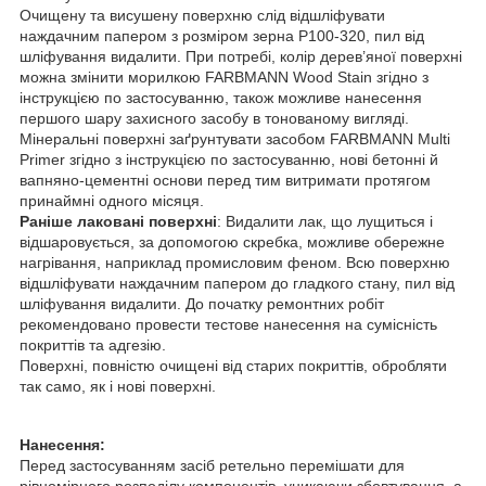
Очищену та висушену поверхню слід відшліфувати
наждачним папером з розміром зерна P100-320, пил від
шліфування видалити. При потребі, колір дерев’яної поверхні
можна змінити морилкою FARBMANN Wood Stain згідно з
інструкцією по застосуванню, також можливе нанесення
першого шару захисного засобу в тонованому вигляді.
Мінеральні поверхні заґрунтувати засобом FARBMANN Multi
Primer згідно з інструкцією по застосуванню, нові бетонні й
вапняно-цементні основи перед тим витримати протягом
принаймні одного місяця.
Раніше лаковані поверхні
: Видалити лак, що лущиться і
відшаровується, за допомогою скребка, можливе обережне
нагрівання, наприклад промисловим феном. Всю поверхню
відшліфувати наждачним папером до гладкого стану, пил від
шліфування видалити. До початку ремонтних робіт
рекомендовано провести тестове нанесення на сумісність
покриттів та адгезію.
Поверхні, повністю очищені від старих покриттів, обробляти
так само, як і нові поверхні.
Нанесення:
Перед застосуванням засіб ретельно перемішати для
рівномірного розподілу компонентів, уникаючи збовтування, а