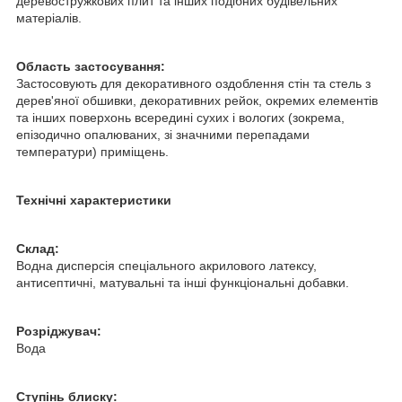
деревостружкових плит та інших подібних будівельних
матеріалів.
Область застосування:
Застосовують для декоративного оздоблення стін та стель з
дерев'яної обшивки, декоративних рейок, окремих елементів
та інших поверхонь всередині сухих і вологих (зокрема,
епізодично опалюваних, зі значними перепадами
температури) приміщень.
Технічні характеристики
Склад:
Водна дисперсія спеціального акрилового латексу,
антисептичні, матувальні та інші функціональні добавки.
Розріджувач:
Вода
Ступінь блиску: