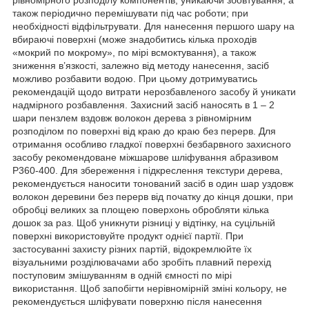
також періодично перемішувати під час роботи; при
необхідності відфільтрувати. Для нанесення першого шару на
вбираючі поверхні (може знадобитись кілька проходів
«мокрий по мокрому», по мірі всмоктування), а також
зниження в’язкості, залежно від методу нанесення, засіб
можливо розбавити водою. При цьому дотримуватись
рекомендацій щодо витрати нерозбавленого засобу й уникати
надмірного розбавлення. Захисний засіб наносять в 1 – 2
шари пензлем вздовж волокон дерева з рівномірним
розподілом по поверхні від краю до краю без перерв. Для
отримання особливо гладкої поверхні безбарвного захисного
засобу рекомендоване міжшарове шліфування абразивом
Р360-400. Для збереження і підкреслення текстури дерева,
рекомендується наносити тонований засіб в один шар уздовж
волокон деревини без перерв від початку до кінця дошки, при
обробці великих за площею поверхонь обробляти кілька
дошок за раз. Щоб уникнути різниці у відтінку, на суцільній
поверхні використовуйте продукт однієї партії. При
застосуванні захисту різних партій, відокремлюйте їх
візуальними розділювачами або зробіть плавний перехід
поступовим змішуванням в одній ємності по мірі
використання. Щоб запобігти нерівномірній зміні кольору, не
рекомендується шліфувати поверхню після нанесення