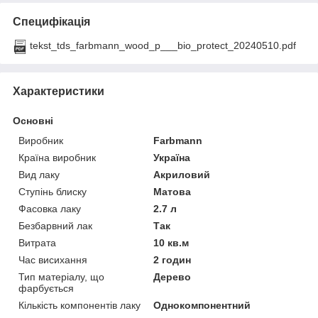
Специфікація
tekst_tds_farbmann_wood_p___bio_protect_20240510.pdf
Характеристики
Основні
Виробник
Farbmann
Країна виробник
Україна
Вид лаку
Акриловий
Ступінь блиску
Матова
Фасовка лаку
2.7 л
Безбарвний лак
Так
Витрата
10 кв.м
Час висихання
2 годин
Тип матеріалу, що
Дерево
фарбується
Кількість компонентів лаку
Однокомпонентний