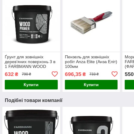
Ґрунт для зовнішніх
Пензель для зовнішніх
Мори
дерев’яних поверхонь 3 в
робіт Anza Elite (Анза Еліт)
FAR
1 FARBMANN WOOD
100мм
(ФА
PRIMER (ФАРБМЕН ВУД
2.7л
632
696,35
550
₴
₴
790 ₴
733 ₴
ПРАЙМЕР) 2.7л
Купити
Купити
Подібні товари компанії