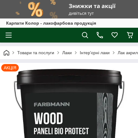
Карпати Колор - лакофарбова продукція
Товари та послуги
Лаки
Інтер'єрні лаки
Лак акри
АКЦІЯ