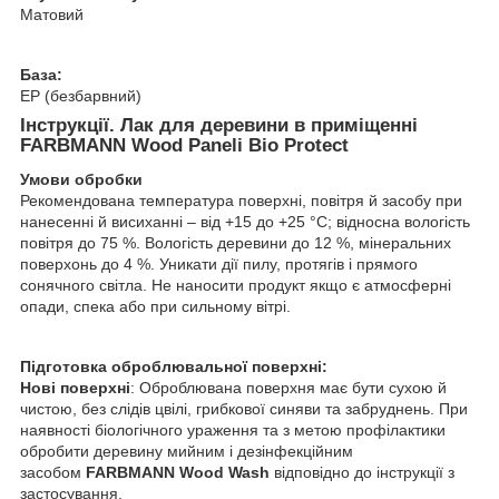
Матовий
База:
EP (безбарвний)
Інструкції. Лак для деревини в приміщенні
FARBMANN Wood Paneli Bio Protect
Умови обробки
Рекомендована температура поверхні, повітря й засобу при
нанесенні й висиханні – від +15 до +25 °С; відносна вологість
повітря до 75 %. Вологість деревини до 12 %, мінеральних
поверхонь до 4 %. Уникати дії пилу, протягів і прямого
сонячного світла. Не наносити продукт якщо є атмосферні
опади, спека або при сильному вітрі.
Підготовка оброблювальної поверхні:
Нові поверхні
: Оброблювана поверхня має бути сухою й
чистою, без слідів цвілі, грибкової синяви та забруднень. При
наявності біологічного ураження та з метою профілактики
обробити деревину мийним і дезінфекційним
засобом
FARBMANN Wood Wash
відповідно до інструкції з
застосування.