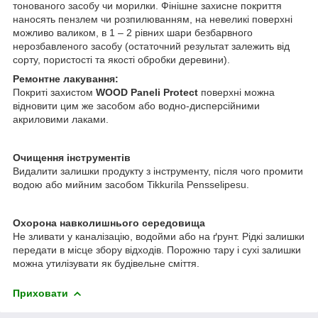
тонованого засобу чи морилки. Фінішне захисне покриття
наносять пензлем чи розпилюванням, на невеликі поверхні
можливо валиком, в 1 – 2 рівних шари безбарвного
нерозбавленого засобу (остаточний результат залежить від
сорту, пористості та якості обробки деревини).
Ремонтне лакування:
Покриті захистом
WOOD Paneli Protect
поверхні можна
відновити цим же засобом або водно-дисперсійними
акриловими лаками.
Очищення інструментів
Видалити залишки продукту з інструменту, після чого промити
водою або мийним засобом Tikkurila Pensselipesu.
Охорона навколишнього середовища
Не зливати у каналізацію, водойми або на ґрунт. Рідкі залишки
передати в місце збору відходів. Порожню тару і сухі залишки
можна утилізувати як будівельне сміття.
Приховати