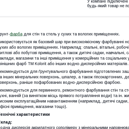
У компанії підключені
будь-який товар не п
рунт-
фарба
для стін та стель у сухих та вологих приміщеннях.
икористовується як базовий шар при високоякісному фарбуванні но
ухих або вологих приміщеннях. Наприклад: спальні, вітальні, робочі 
итлові або побутові приміщення, а також дитячі садки, навчальні, 
аклади, магазини та інші приміщення у комерційних та соціальних
інішних фарб ТМ Kolorit або інших водно-дисперсійних матеріалів.
екомендується для ґрунтувального фарбування підготовлених заш
а інших мінеральних поверхонь, шпалер, а також гіпсокартонних, 
оверхонь, раніше пофарбованих водно-дисперсійною фарбою.
екомендується для первинного, ремонтного фарбування стін та стел
ухні, ванній (за винятком місць прямого потрапляння води) та ін. 
исоким експлуатаційним навантаженням (наприклад, дитячі садки, н
фісні приміщення, магазини тощо).
ехнічні характеристики
Склад:
одна дисперсія акрилатного сополімеру з мінеральними наповнюва