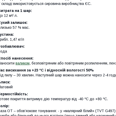
 складі використовується сировина виробництва ЄС.
итрата на 1 шар:
о 12 м²/ л.
Сухий залишок:
лизько 57 % мас.
устина:
рибл. 1,47 кг/л
Розбавлювач:
Вода
Спосіб нанесення:
Наносити
валиком
, безповітряним або повітряним розпиленням, пен
ас висихання за +23 ºС і відносній вологості 50%
ід пилу – 30 хвилин. Наступний шар можна наносити через 2-4 год
лиск:
Матовий
ермостійкість:
отове покриття витримує дію температур від -40 ºС до +80 ºС.
олір:
аза ОТ – обов’язкове тонування: - у «малярний білий» (TVT G497) п
арби або близький до нього відтінок (якщо темний або насичений 