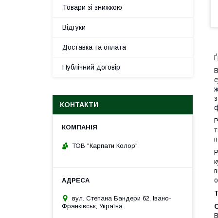
Товари зі знижкою
Відгуки
Доставка та оплата
Ґ
Публічний договір
В
с
ж
з
КОНТАКТИ
ф
Р
т
п
ТОВ "Карпати Колор"
Р
к
в
о
Т
вул. Степана Бандери 62, Івано-
Франківськ, Україна
В