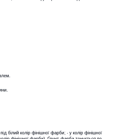
злем.
ини.
ід білий колір фінішної фарби; - у колір фінішної
колір фінішної фарби). Ґрунт-фарба тонується по