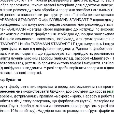
Хомеенпойсто» ТМ Tikkurila розведеним згідно з інструкції по зас
обре просохнути. Рекомендовані матеріали для підготовки поверхні
лісняви рекомендується обробити поверхню засобом FARBMANN BIO
міцнення та зниження витрат ґрунтувальної фарби рекомендовано
ARBMANN STANDART G або FARBMANN STANDART P відповідно до ін
риміщеннях при армуванні поверхні склополотном рекомендується
лей FARBMANN Fiberglas Kleber відповідно до інструкції по викорис
исокоякісне фінішне фарбування необхідно однорiдно зашпаклюва
інішною акриловою шпаклівкою, наприклад, для сухих приміщень ф
TANDART LH або FARBMANN STANDART LF (дотримуючись інструкці
ідшліфувати, пил від шліфування видалити; Раніше пофарбована 
идалити всі покриття, що відшаровуються, крейдують, розмиваютьс
имити лужним миючим засобом (наприклад, засобом «Мааліпесу» ТМ 
астосуванню), ретельно промити чистою водою і висушити. Глянсов
ід шліфування видалити. У разі потреби вирівняти поверхню відп
ак само, як нові поверхні.
Фарбування
рунт-фарбу ретельно перемішати перед застосуванням та в процесі
анесенні не використовувати брудний або схильний до корозії
інс
ерерви, дотримуючись правила «мокрого» краю. Перерву в робот
обити в місці стику поверхонь, що фарбуються (кутах). Матеріал 
ари. Ґрунт-фарба є готовим до використання продуктом, у разі п
ільше 10% по об’єму). Надмірно високе розведення ґрунт-фарби во