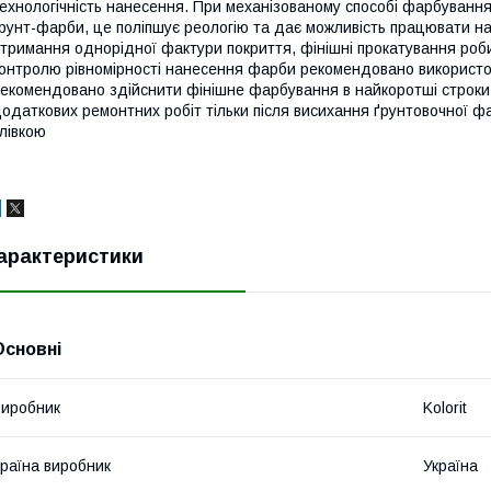
ехнологічність нанесення. При механізованому способі фарбуван
рунт-фарби, це поліпшує реологію та дає можливість працювати на
тримання однорідної фактури покриття, фінішні прокатування роби
онтролю рівномірності нанесення фарби рекомендовано використо
екомендовано здійснити фінішне фарбування в найкоротші строки
одаткових ремонтних робіт тільки після висихання ґрунтовочної ф
лівкою
арактеристики
Основні
иробник
Kolorit
раїна виробник
Україна