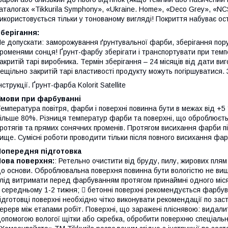
аталогах «Tikkurila Symphony», «Ukraine. Home», «Deco Grey», «NC
икористовується тільки у тонованому вигляді! Покриття набуває ос
берігання:
е допускати: заморожування ґрунтувальної фарби, зберігання по
роменями сонця! Ґрунт-фарбу зберігати і транспортувати при темп
акритій тарі виробника. Термін зберігання – 24 місяців від дати ви
ещільно закритій тарі властивості продукту можуть погіршуватися. 
нструкції. Ґрунт-фарба Kolorit Satellite
Умови при фарбуванні
емпература повітря, фарби і поверхні повинна бути в межах від +5 
ільше 80%. Різниця температур фарби та поверхні, що оброблюєть
ротягів та прямих сонячних променів. Протягом висихання фарби 
ище. Сумісні роботи проводити тільки після повного висихання фар
Попередня підготовка
Нова поверхня:
: Ретельно очистити від бруду, пилу, жирових пля
о основи. Оброблювальна поверхня повинна бути вологістю не вище 
лід витримати перед фарбуванням протягом принаймні одного місяця;
 середньому 1-2 тижня;  бетонні поверхні рекомендується фарбув
ідготовці поверхні необхідно чітко виконувати рекомендації по за
ерерв між етапами робіт. Поверхні, що заражені пліснявою: видали
опомогою вологої щітки або скребка, обробити поверхню спеціал