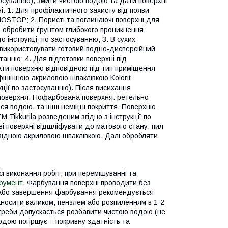
тосуванню), змити чистою водою та дати поверхні
: 1. Для профілактичного захисту від появи
STOP; 2. Пористі та поглинаючі поверхні для
 обробити ґрунтом глибокого проникнення
струкції по застосуванню; 3. В сухих
 використовувати готовий водно-дисперсійний
танню; 4. Для підготовки поверхні під
ти поверхню відповідною під тип приміщення
інішною акриловою шпаклівкою Kolorit
ї по застосуванню). Після висихання
поверхня: Пофарбована поверхня: ретельно
я водою, та інші неміцні покриття. Поверхню
Tikkurila розведеним згідно з інструкції по
і поверхні відшліфувати до матового стану, пил
овідною акриловою шпаклівкою. Далі обробляти
 виконання робіт, при перемішуванні та
трумент
. Фарбування поверхні проводити без
і або завершення фарбування рекомендується
наносити валиком, пензлем або розпиленням в 1-2
отреби допускається розбавити чистою водою (не
дою погіршує її покривну здатність та