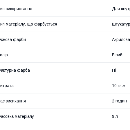
ип використання
Для внут
ип матеріалу, що фарбується
Штукатур
Основа фарби
Акрилова
олір
Білий
актурна фарба
Ні
итрата
10 кв.м
ас висихання
2 годин
асовка матеріалу
9 л