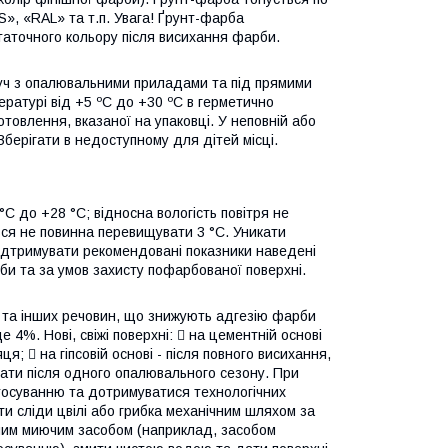
S», «RAL» та т.п. Увага! Ґрунт-фарба
таточного кольору після висихання фарби.
руч з опалювальними приладами та під прямими
ературі від +5 ºС до +30 ºС в герметично
готовлення, вказаної на упаковці. У неповній або
Зберігати в недоступному для дітей місці.
°С до +28 °С; відносна вологість повітря не
ся не повинна перевищувати 3 °С. Уникати
підтримувати рекомендовані показники наведені
би та за умов захисту пофарбованої поверхні.
м та інших речовин, що знижують адгезію фарби
4%. Нові, свіжі поверхні:  на цементній основі
  на гіпсовій основі - після повного висихання,
ати після одного опалювального сезону. При
стосуванню та дотримуватися технологічних
ти сліди цвілі або грибка механічним шляхом за
ьним миючим засобом (наприклад, засобом