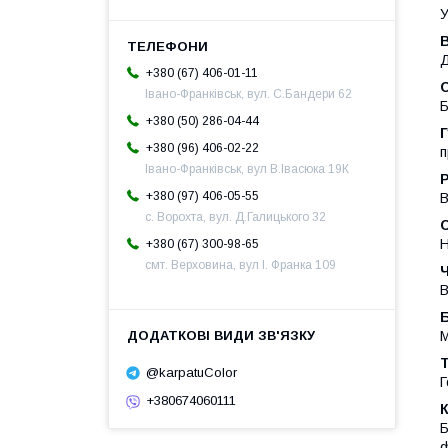
У
В
Д
+380 (67) 406-01-11
Івано-Франківськ, вул. С.Бандери 62
Б
+380 (50) 286-04-44
Г
+380 (96) 406-02-22
п
Івано-Франківськ, вул В.Івасюка 19К
+380 (97) 406-05-55
с. Ворохта, вул. Д.Галицького 32
+380 (67) 300-98-65
смт. Верховина, вул І. Франка 109
Ч
В
Б
Т
@karpatuColor
Г
+380674060111
К
Б
ф