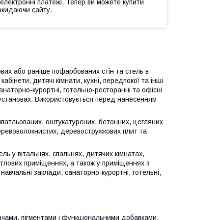
 електронні платежі. Тепер ви можете купити
окидаючи сайту.
вих або раніше пофарбованих стін та стель в
кабінети, дитячі кімнати, кухні, передпокої та інші
санаторно-курортні, готельно-ресторанні та офісні
 установах. Використовується перед нанесенням
патльованих, оштукатурених, бетонних, цегляних
деревоволокнистих, деревостружкових плит та
ь у вітальнях, спальнях, дитячих кімнатах,
житлових приміщеннях, а також у приміщеннях з
авчальні заклади, санаторно-курортні, готельні,
чами, пігментами і функціональними добавками.