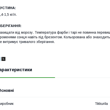
ГУСТИНА:
,4-1,5 кг/л.
ЗБЕРІГАННЯ:
ахищати від морозу. Температура фарби і тарі не повинна переви
роменями сонця навіть під брезентом. Кольорована або знаходитьс
е витримує тривалого зберігання.
арактеристики
Основні
иробник
Tikkurila