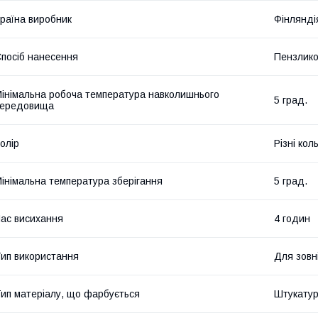
раїна виробник
Фінлянді
посіб нанесення
Пензлико
інімальна робоча температура навколишнього
5 град.
середовища
олір
Різні кол
інімальна температура зберігання
5 град.
ас висихання
4 годин
ип використання
Для зовн
ип матеріалу, що фарбується
Штукатур