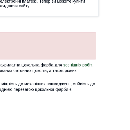
 електронні платежі. Тепер ви можете купити
окидаючи сайту.
а, акрилатна цокольна фарба для
зовнішніх робіт
.
аних бетонних цоколів, а також різних
у міцність до механічних пошкоджень, стійкість до
Ще однією перевагою цокольної фарби є
.