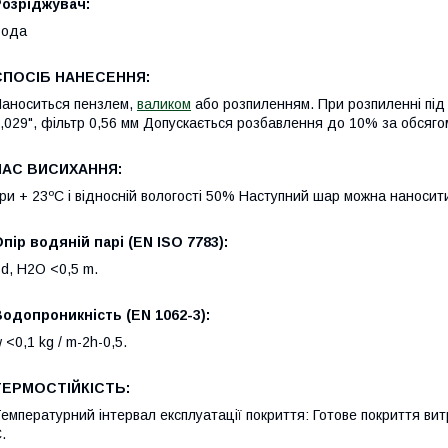
Розріджувач:
Вода
СПОСІБ НАНЕСЕННЯ:
аноситься пензлем,
валиком
або розпиленням. При розпиленні під 
,029", фільтр 0,56 мм Допускається розбавлення до 10% за обсяго
ЧАС ВИСИХАННЯ:
ри + 23ºС і відносній вологості 50% Наступний шар можна наносити
пір водяній парі (EN ISO 7783):
d, H2O <0,5 m.
одопроникність (EN 1062-3):
 <0,1 kg / m-2h-0,5.
ТЕРМОСТІЙКІСТЬ:
емпературний інтервал експлуатації покриття: Готове покриття вит
.