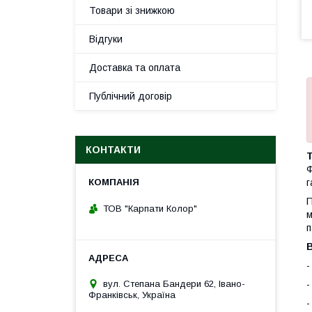
Товари зі знижкою
Відгуки
Доставка та оплата
Публічний договір
КОНТАКТИ
T
Ф
г
П
ТОВ "Карпати Колор"
м
п
-
вул. Степана Бандери 62, Івано-
-
Франківськ, Україна
-