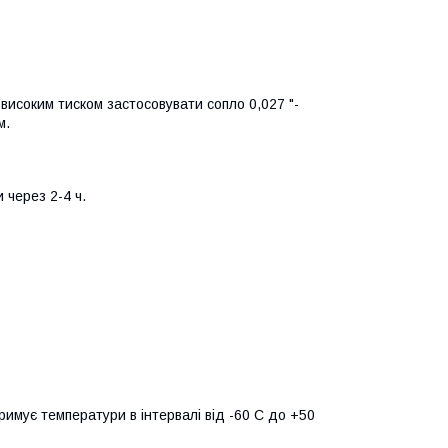
високим тиском застосовувати сопло 0,027 "-
м.
 через 2-4 ч.
римує температури в інтервалі від -60 C до +50