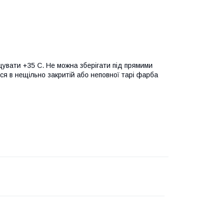
щувати +35 C. Не можна зберігати під прямими
я в нещільно закритій або неповної тарі фарба