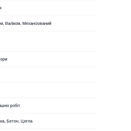
я
м, Валіком, Механізований
ьори
ішніх робіт
ка, Бетон, Цегла