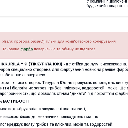
У компанії підключені
будь-який товар не п
Увага: прозора база(С) тільки для комп'ютерного колерування
Тонована
фарба
поверненню та обміну не підлягає
IKKURILA YKI (ТІККУРІЛА ЮКІ)
- це стійка до лугу, висококласн
арба спеціально створена для фарбування нових чи раніше фарбов
азобетонних поверхнею.
окриття, яке створює Тіккуріла Юкі не пропускає вологи, має висок
иття і біологічних загроз: грибків, плісняви, водоростей і мохів. 
аропроникність, що дозволяє стінам "дихати" під покриттям фарби
ВЛАСТИВОСТІ:
 має водо-брудовідштовхувальні властивості;
 є високостійкою до механічних пошкоджень і миттю;
 попереджує появу грибків та плісняви, мохів та водоростей;