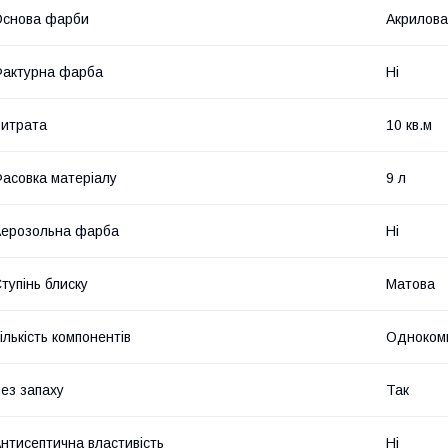
Основа фарби
Акрилова
актурна фарба
Ні
итрата
10 кв.м
асовка матеріалу
9 л
ерозольна фарба
Ні
тупінь блиску
Матова
ількість компонентів
Одноком
ез запаху
Так
нтисептична властивість
Ні