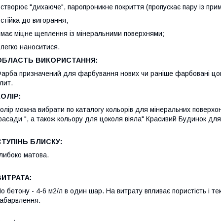
 створює "дихаюче", паропроникне покриття (пропускає пару із при
 стійка до вигорання;
 має міцне щеплення із мінеральними поверхнями;
 легко наноситися.
ОБЛАСТЬ ВИКОРИСТАННЯ:
арба призначений для фарбування нових чи раніше фарбовані цокол
лит.
КОЛІР:
олір можна вибрати по каталогу кольорів для мінеральних поверхон
асади ", а також кольору для цоколя віяла" Красивий Будинок для
СТУПІНЬ БЛИСКУ:
либоко матова.
ВИТРАТА:
о бетону - 4-6 м2/л в один шар. На витрату впливає пористість і те
абарвлення.