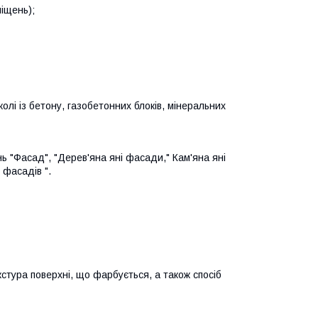
міщень);
і із бетону, газобетонних блоків, мінеральних
ь "Фасад", "Дерев'яна яні фасади," Кам'яна яні
 фасадів ".
кстура поверхні, що фарбується, а також спосіб