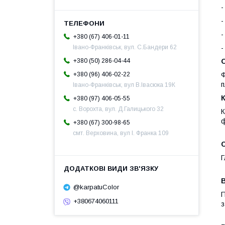
-
-
-
+380 (67) 406-01-11
-
Івано-Франківськ, вул. С.Бандери 62
+380 (50) 286-04-44
Ф
+380 (96) 406-02-22
п
Івано-Франківськ, вул В.Івасюка 19К
+380 (97) 406-05-55
с. Ворохта, вул. Д.Галицького 32
К
ф
+380 (67) 300-98-65
смт. Верховина, вул І. Франка 109
Г
@karpatuColor
П
+380674060111
з