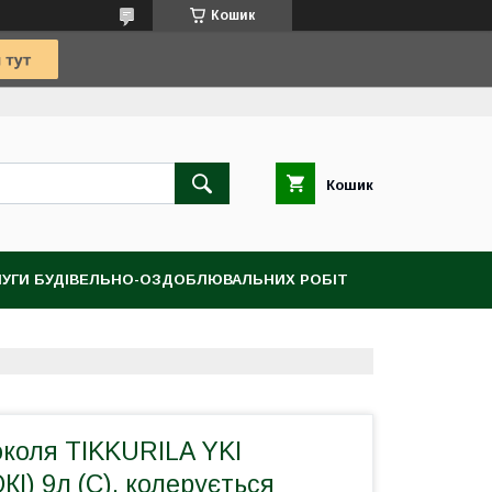
Кошик
Кошик
УГИ БУДІВЕЛЬНО-ОЗДОБЛЮВАЛЬНИХ РОБІТ
околя TIKKURILA YKI
КІ) 9л (С), колерується