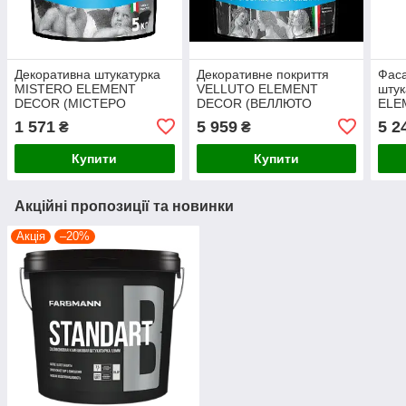
Декоративна штукатурка
Декоративне покриття
Фаса
MISTERO ELEMENT
VELLUTO ELEMENT
шту
DECOR (МІСТЕРО
DECOR (ВЕЛЛЮТО
ELE
ЕЛЕМЕНТ ДЕКОР) 5кг
ЕЛЕМЕНТ ДЕКОР) 5кг
(ТР
1 571
5 959
5 2
₴
₴
ДЕКО
Купити
Купити
Акційні пропозиції та новинки
Акція
–20%