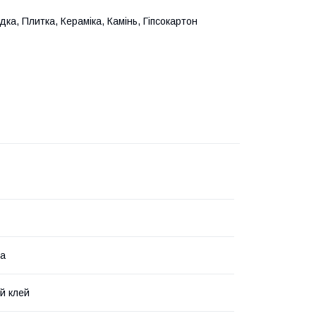
ка, Плитка, Кераміка, Камінь, Гіпсокартон
на
й клей