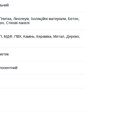
льний
литка, Лінолеум, Ізоляційні матеріали, Бетон,
он, Стінові панелі
, МДФ, ПВХ, Камінь, Кераміка, Метал, Дерево,
метик
понентний