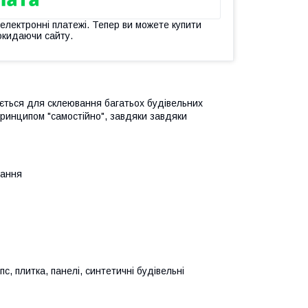
 електронні платежі. Тепер ви можете купити
окидаючи сайту.
вується для склеювання багатьох будівельних
принципом "самостійно", завдяки завдяки
вання
пс, плитка, панелі, синтетичні будівельні