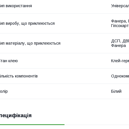
ип використання
Універса
Фанера, П
ип виробу, що приклеюється
Гіпсокарт
ДСП, ДВП
ип матеріалу, що приклеюється
Фанера
тан клею
Клей-гер
ількість компонентів
Одноком
олір
Білий
пецифікація