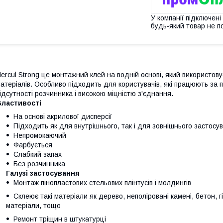
У компанії підключені
будь-який товар не п
ercul Strong це монтажний клей на водній основі, який використо
атеріалів. Особливо підходить для користувачів, які працюють за 
ідсутності розчинника і високою міцністю з'єднання.
Властивості
На основі акрилової дисперсії
Підходить як для внутрішнього, так і для зовнішнього застосу
Непромокаючий
Фарбується
Слабкий запах
Без розчинника
Галузі застосування
Монтаж пінопластових стельових плінтусів і молдингів
Склеює такі матеріали як дерево, неполіровані камені, бетон, гі
матеріали, тощо
Ремонт тріщин в штукатурці