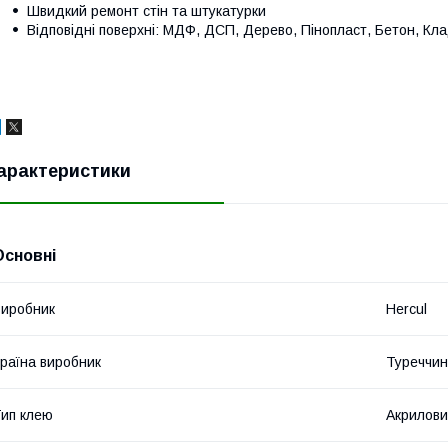
Швидкий ремонт стін та штукатурки
Відповідні поверхні: МДФ, ДСП, Дерево, Пінопласт, Бетон, Клад
арактеристики
Основні
иробник
Hercul
раїна виробник
Туреччи
ип клею
Акрилови