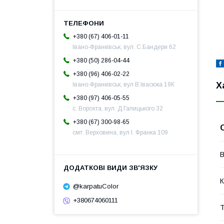
+380 (67) 406-01-11
Івано-Франківськ, вул. С.Бандери 62
+380 (50) 286-04-44
+380 (96) 406-02-22
Х
Івано-Франківськ, вул В.Івасюка 19К
+380 (97) 406-05-55
с. Ворохта, вул. Д.Галицького 32
+380 (67) 300-98-65
смт. Верховина, вул І. Франка 109
В
К
@karpatuColor
+380674060111
Т