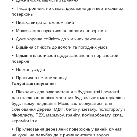
Тиксотропний, не стікає, ідеальний для вертикальних
поверхонь
Низька витрата, економічний
Може застосовуватися на вологих поверхнях
Дуже хороша стійкість до хімічних речовин
Відмінна стійкість до вологи та погодних умов
Відмінні властивості щодо заповнення нерівностей
поверхні
Не має усадки
Практично не має запаху
Галузі застосування
Підходить для використання в будівництві і ремонті
для склеювання різноманітних будівельних матеріалів в
будь-якому поєднанні. Може застосовуватися для
склеювання дерева, MДФ, бетону, металу, полістиролу і
пінопласту, ПВХ, мармуру, граніту, полікарбонату, скла,
кераміки і т.д.
Пріклеювання дерев'яних поверхонь у ванній кімнаті,
на кухні, на палубах де є ризик контакту з водою