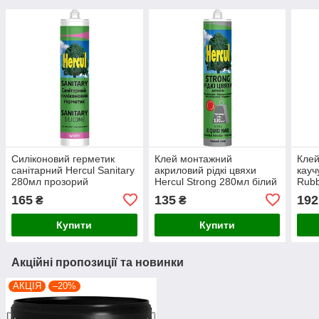
Силіконовий герметик
Клей монтажний
Клей
санітарний Hercul Sanitary
акриловий рідкі цвяхи
кауч
280мл прозорий
Hercul Strong 280мл білий
Rubb
165
135
192
₴
₴
Купити
Купити
Акційні пропозиції та новинки
АКЦІЯ
–20%