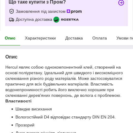
Що таке купити з Пром?
Замовлення під захистом
Доступна доставка
Опис
Характеристики
Доставка
Оплата
Умови п
Опис
Hercul являє собою однокомпонентний клей, створений на
основі поліуретану. Ідеальний для швидкого і високоміцного
склеювання різного роду матеріалів. Може застосовуватися
практично для всіх будівельних матеріалів. Властивість
водонепроникності робить його виключно хорошим при
склеюванні дерев'яних поверхонь, де волога є проблемою.
Властивості
Швидке висихання
Вологостійкий D4 відповідає стандарту DIN EN 204.
Прозорий
Дуже висока міцність з'єднання