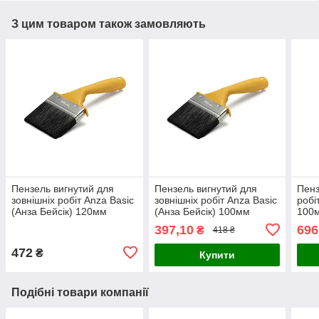
З цим товаром також замовляють
Пензель вигнутий для
Пензель вигнутий для
Пенз
зовнішніх робіт Anza Basic
зовнішніх робіт Anza Basic
робі
(Анза Бейсік) 120мм
(Анза Бейсік) 100мм
100
397,10
696
₴
418 ₴
472
₴
Купити
Подібні товари компанії