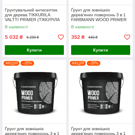
Грунтувальний антисептик
Ґрунт для зовнішніх
для дерева TIKKURILA
дерев’яних поверхонь 3 в 1
VALTTI PRIMER (ТІККУРІЛА
FARBMANN WOOD PRIMER
ВАЛТТІ ПРАЙМЕР) 9л
(ФАРБМЕН ВУД ПРАЙМЕР)
В наявності
В наявності
0.9л
5 032
352
₴
₴
6 290 ₴
440 ₴
Купити
Купити
АКЦІЯ
–20%
АКЦІЯ
–20%
Ґрунт для зовнішніх
Ґрунт для зовнішніх
дерев’яних поверхонь 3 в 1
дерев’яних поверхонь 3 в 1