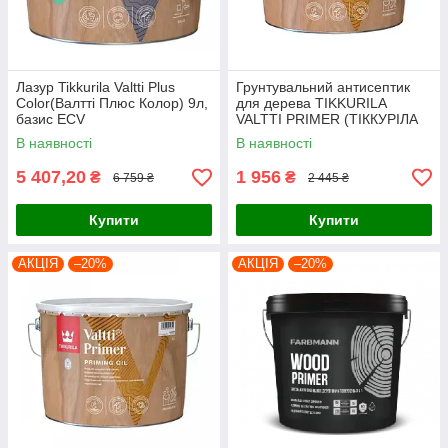
Лазур Tikkurila Valtti Plus
Грунтувальний антисептик
Color(Валтті Плюс Колор) 9л,
для дерева TIKKURILA
базис ЕСV
VALTTI PRIMER (ТІККУРІЛА
ВАЛТТІ ПРАЙМЕР) 2.7 л
В наявності
В наявності
5 407,20
1 956
₴
₴
6 759 ₴
2 445 ₴
Купити
Купити
АКЦІЯ
–20%
АКЦІЯ
–20%