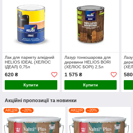
Лак для паркету алкідний
Лазур тонкошарова для
Лазу
HELIOS IDEAL (ХЕЛІОС
деревини HELIOS BORI
дер
ІДЕАЛ) 0,75л
(ХЕЛІОС БОРІ) 2,5л
(ХЕЛ
напівматовий
безколірна
безк
620
1 575
580
₴
₴
Купити
Купити
Акційні пропозиції та новинки
АКЦІЯ
–20%
АКЦІЯ
–20%