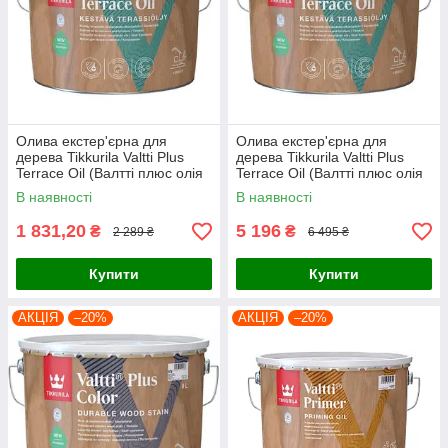
Олива екстер'єрна для
Олива екстер'єрна для
дерева Tikkurila Valtti Plus
дерева Tikkurila Valtti Plus
Terrace Oil (Валтті плюс олія
Terrace Oil (Валтті плюс олія
для деревини) 2,7л, базис ЕС
для деревини) 9л, базис ЕС
В наявності
В наявності
1 831,20
5 196
₴
₴
2 289 ₴
6 495 ₴
Купити
Купити
АКЦІЯ
–20%
АКЦІЯ
–20%