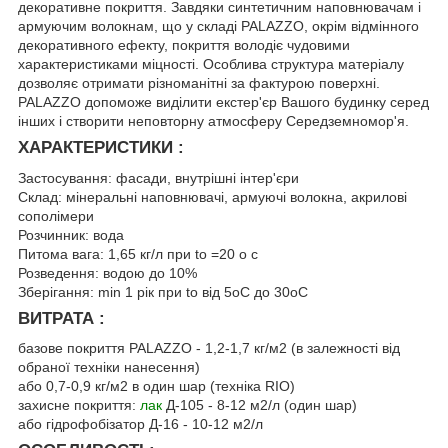
декоративне покриття. Завдяки синтетичним наповнювачам і
армуючим волокнам, що у складі PALAZZO, окрім відмінного
декоративного ефекту, покриття володіє чудовими
характеристиками міцності. Особлива структура матеріалу
дозволяє отримати різноманітні за фактурою поверхні.
PALAZZO допоможе виділити екстер'єр Вашого будинку серед
інших і створити неповторну атмосферу Середземномор'я.
ХАРАКТЕРИСТИКИ :
Застосування: фасади, внутрішні інтер'єри
Склад: мінеральні наповнювачі, армуючі волокна, акрилові
сополімери
Розчинник: вода
Питома вага: 1,65 кг/л при tо =20 o с
Розведення: водою до 10%
Зберігання: min 1 рік при tо від 5оС до 30оС
ВИТРАТА :
базове покриття PALAZZO - 1,2-1,7 кг/м2 (в залежності від
обраної техніки нанесення)
або 0,7-0,9 кг/м2 в один шар (техніка RIO)
захисне покриття:
лак
Д-105 - 8-12 м2/л (один шар)
або гідрофобізатор Д-16 - 10-12 м2/л