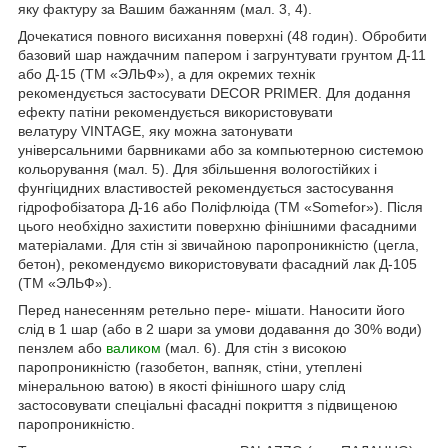
яку фактуру за Вашим бажанням (мал. 3, 4).
Дочекатися повного висихання поверхні (48 годин). Обробити
базовий шар наждачним папером і загрунтувати грунтом Д-11
або Д-15 (ТМ «ЭЛЬФ»), а для окремих технік
рекомендується застосувати DECOR PRIMER. Для додання
ефекту патіни рекомендується використовувати
велатуру VINTAGE, яку можна затонувати
універсальними барвниками або за компьютерною системою
кольорування (мал. 5). Для збільшення вологостійких і
фунгіцидних властивостей рекомендується застосування
гідрофобізатора Д-16 або Поліфлюіда (ТМ «Somefor»). Після
цього необхідно захистити поверхню фінішними фасадними
матеріалами. Для стін зі звичайною паропроникністю (цегла,
бетон), рекомендуємо використовувати фасадний лак Д-105
(ТМ «ЭЛЬФ»).
Перед нанесенням ретельно пере- мішати. Наносити його
слід в 1 шар (або в 2 шари за умови додавання до 30% води)
пензлем або
валиком
(мал. 6). Для стін з високою
паропроникністю (газобетон, вапняк, стіни, утеплені
мінеральною ватою) в якості фінішного шару слід
застосовувати спеціальні фасадні покриття з підвищеною
паропроникністю.