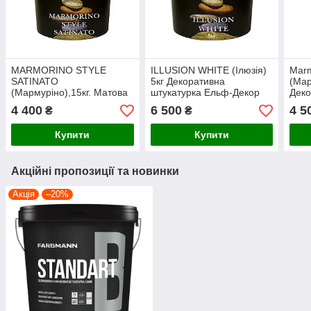
MARMORINO STYLE
ILLUSION WHITE (Ілюзія)
Marm
SATINATO
5кг Декоративна
(Мар
(Мармуріно),15кг. Матова
штукатурка Ельф-Декор
Деко
версія декоративного
штук
4 400
6 500
4 5
₴
₴
покриття. Ельф-Декор
Купити
Купити
Акційні пропозиції та новинки
Акція
–20%