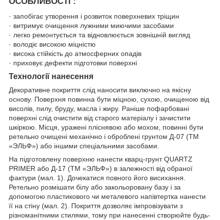
ОСОБЛИВОСТІ :
· запобігає утворення і розвиток поверхневих тріщин
· витримує очищення лужними миючими засобами
· легко ремонтується та відновлюється зовнішній вигляд
· володіє високою міцністю
· висока стійкість до атмосферних опадів
· приховує дефекти підготовки поверхні
Технології нанесення
Декоративне покриття слід наносити виключно на якісну
основу. Поверхня повинна бути міцною, сухою, очищеною від
висолів, пилу, бруду, масла і жиру. Раніше пофарбовані
поверхні слід очистити від старого матеріалу і зачистити
шкіркою. Місця, уражені пліснявою або мохом, повинні бути
ретельно очищені механічно і оброблені грунтом Д-07 (ТМ
«ЭЛЬФ») або іншими спеціальними засобами.
На підготовлену поверхню нанести кварц-грунт QUARTZ
PRIMER або Д-17 (ТМ «ЭЛЬФ») в залежності від обраної
фактури (мал. 1). Дочекатися повного його висихання.
Ретельно розмішати білу або закольоровану базу і за
допомогою пластикового чи металевого напівтертка нанести
її на стіну (мал. 2). Покриття дозволяє імпровізувати з
різноманітними стилями, тому при нанесенні створюйте будь-