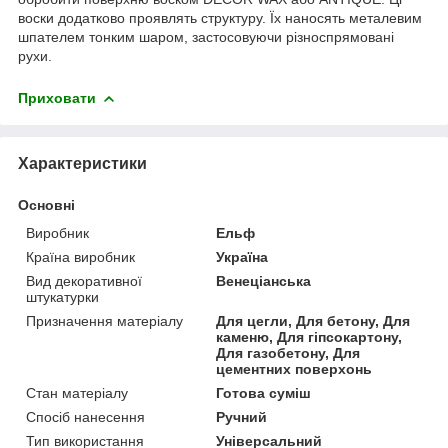
воски додатково проявлять структуру. Їх наносять металевим
шпателем тонким шаром, застосовуючи різноспрямовані
рухи.
Приховати
Характеристики
Основні
Виробник
Ельф
Країна виробник
Україна
Вид декоративної
Венеціанська
штукатурки
Призначення матеріалу
Для цегли, Для бетону, Для
каменю, Для гіпсокартону,
Для газобетону, Для
цементних поверхонь
Стан матеріалу
Готова суміш
Спосіб нанесення
Ручний
Тип використання
Універсальний