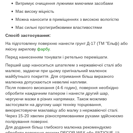
Витримує очищення лужними миючими засобами
Має високу міцність
Можна наносити в приміщеннях з високою вологістю
Має сильні протигрибковими властивостями
Спосіб застосування:
На підготовлену поверхню нанести грунт Д-17 (ТМ "Ельф) або
якісну акрилову
фарбу
.
Перед нанесенням тонувати і ретельно перемішати.
Перший шар наноситься шпателем з нержавіючої сталі або
малкою, задаючи при цьому оригінальний малюнок
майбутнього покриття. Для отримання більш виразного
малюнка допускаються невеликі напливи.
Після повного висихання (4-6 годин), поверхня необхідно
обробити наждачним папером і нанести другий шар,
чергуючи мазки в різних напрямках. Також можливо
застосувати на другому шарі техніку торцювання,
використовуючи маклавіцу або малку з нержавіючої сталі.
Через 15-20 хвилин різноспрямованими рухами здійснюємо
полірування поверхні.
Для додання більш глибокого малюнка рекомендуємо
обробити поверхню воском DECOR WAX або ANTIQUE. Ці