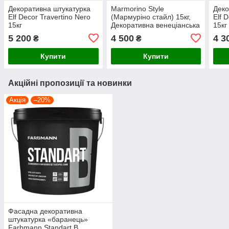
Декоративна штукатурка
Marmorino Style
Деко
Elf Decor Travertino Nero
(Мармуріно стайл) 15кг,
Elf 
15кг
Декоративна венеціанська
15кг
штукатурка Ельф-Декор
5 200
4 500
4 3
₴
₴
Купити
Купити
Акційні пропозиції та новинки
Акція
–20%
Фасадна декоративна
штукатурка «баранець»
Farbmann Standart B