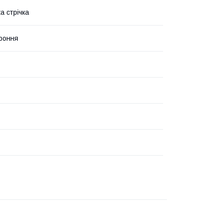
а стрічка
роння