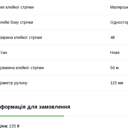
ип клейкої стрічки
Малярськ
лейкі боку стрічки
Односто
ирина клейкої стрічки
48
Стан
Нове
овжина клейкої стрічки
50 м
іаметр рулону
115 мм
нформація для замовлення
іна:
225 ₴