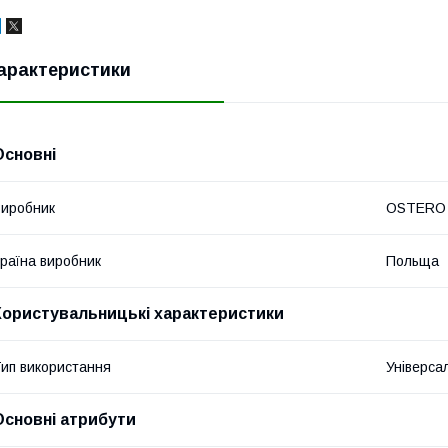
арактеристики
Основні
иробник
OSTERO
раїна виробник
Польща
Користувальницькі характеристики
ип використання
Універса
Основні атрибути