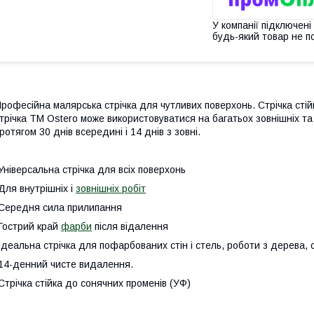
У компанії підключені
будь-який товар не п
рофесійна малярська стрічка для чутливих поверхонь. Стрічка сті
трічка TM Ostero може використовуватися на багатьох зовнішніх та
ротягом 30 днів всередині і 14 днів з зовні.
Універсальна стрічка для всіх поверхонь
Для внутрішніх і
зовнішніх робіт
Середня сила прилипання
Гострий край
фарби
після відалення
Ідеальна стрічка для пофарбованих стін і стель, роботи з дерева, с
14-денний чисте видалення.
Стрічка стійка до сонячних променів (УФ)