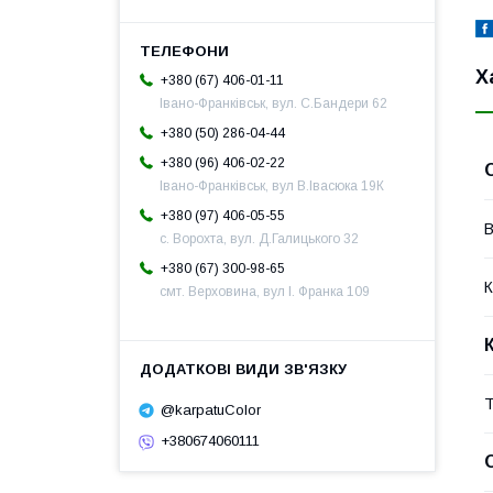
Х
+380 (67) 406-01-11
Івано-Франківськ, вул. С.Бандери 62
+380 (50) 286-04-44
+380 (96) 406-02-22
Івано-Франківськ, вул В.Івасюка 19К
+380 (97) 406-05-55
В
с. Ворохта, вул. Д.Галицького 32
+380 (67) 300-98-65
К
смт. Верховина, вул І. Франка 109
Т
@karpatuColor
+380674060111