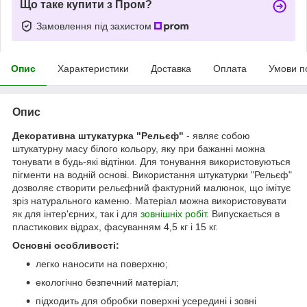
Що таке купити з Пром?
Замовлення під захистом
Опис
Характеристики
Доставка
Оплата
Умови п
Опис
Декоративна штукатурка "Рельєф"
- являє собою
штукатурну масу білого кольору, яку при бажанні можна
тонувати в будь-які відтінки. Для тонування використовуються
пігменти на водній основі. Використання штукатурки "Рельєф"
дозволяє створити рельєфний фактурний малюнок, що імітує
зріз натурального каменю. Матеріал можна використовувати
як для інтер'єрних, так і для
зовнішніх робіт
. Випускається в
пластикових відрах, фасуванням 4,5 кг і 15 кг.
Основні особливості:
легко наносити на поверхню;
екологічно безпечний матеріал;
підходить для обробки поверхні усередині і зовні