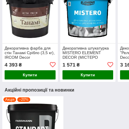
Декоративна фарба для
Декоративна штукатурка
Деко
стін Танамі Срібло (3,5 кг),
MISTERO ELEMENT
"Рел
IRCOM Decor
DECOR (МІСТЕРО
Deco
ЕЛЕМЕНТ ДЕКОР) 5кг
4 393
1 571
3 1
₴
₴
Купити
Купити
Акційні пропозиції та новинки
Акція
–20%