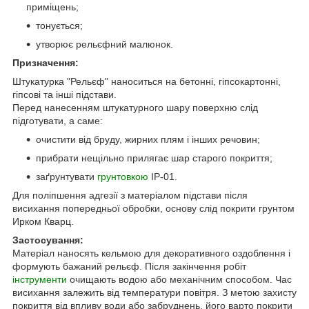
приміщень;
тонується;
утворює рельєфний малюнок.
Призначення:
Штукатурка "Рельєф" наноситься на бетонні, гіпсокартонні,
гіпсові та інші підстави.
Перед нанесенням штукатурного шару поверхню слід
підготувати, а саме:
очистити від бруду, жирних плям і інших речовин;
прибрати нещільно прилягає шар старого покриття;
заґрунтувати
грунтовкою
ІР-01.
Для поліпшення адгезії з матеріалом підстави після
висихання попередньої обробки, основу слід покрити грунтом
Ирком Кварц.
Застосування:
Матеріал наносять кельмою для декоративного оздоблення і
формують бажаний рельєф. Після закінчення робіт
інструменти
очищають водою або механічним способом. Час
висихання залежить від температури повітря. З метою захисту
покриття від впливу води або забруднень, його варто покрити