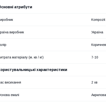
Основні атрибути
иробник
Kompozit
раїна виробник
Україна
олір
Коричне
итрата матеріалу (м. кв / кг)
7-10
Користувальницькі характеристики
ас висихання
2 хв
снова емалі
Акрилова