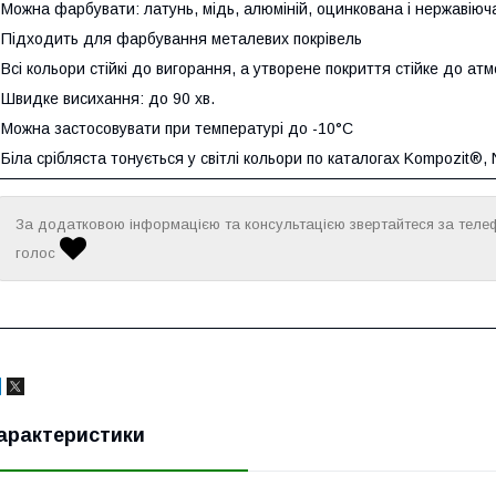
 Можна фарбувати: латунь, мідь, алюміній, оцинкована і нержавіюч
 Підходить для фарбування металевих покрівель
 Всі кольори стійкі до вигорання, а утворене покриття стійке до ат
 Швидке висихання: до 90 хв.
 Можна застосовувати при температурі до -10°С
 Біла срібляста тонується у світлі кольори по каталогах Kompozit®,
За додатковою інформацією та консультацією звертайтеся за теле
голос
арактеристики