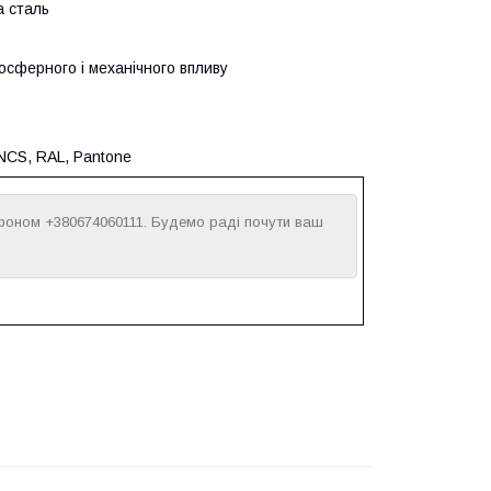
а сталь
мосферного і механічного впливу
 NCS, RAL, Pantone
фоном +380674060111. Будемо раді почути ваш