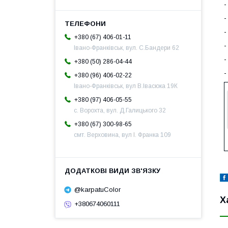
-
-
-
+380 (67) 406-01-11
-
Івано-Франківськ, вул. С.Бандери 62
-
+380 (50) 286-04-44
-
+380 (96) 406-02-22
Івано-Франківськ, вул В.Івасюка 19К
+380 (97) 406-05-55
с. Ворохта, вул. Д.Галицького 32
+380 (67) 300-98-65
смт. Верховина, вул І. Франка 109
@karpatuColor
Х
+380674060111