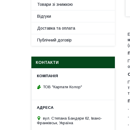
Товари зі знижкою
Відгуки
Доставка та оплата
Е
м
Публічний договір
(
П
КОНТАКТИ
о
П
ТОВ "Карпати Колор"
т
т
-
-
вул. Степана Бандери 62, Івано-
Франківськ, Україна
-