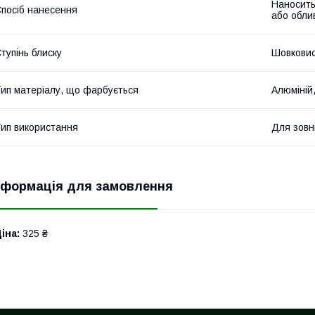
Наносить
посіб нанесення
або обли
тупінь блиску
Шовковис
ип матеріалу, що фарбується
Алюміній
ип використання
Для зовн
нформація для замовлення
іна:
325 ₴