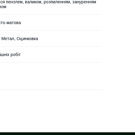
ся пензлем, валиком, розпиленням, зануренням
вом
то-матова
, Метал, Оцинковка
ішніх робіт