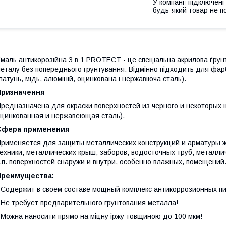
У компанії підключені
будь-який товар не п
маль антикорозійна 3 в 1 PROTECT - це спеціальна акрилова ґрун
еталу без попереднього грунтування. Відмінно підходить для фар
латунь, мідь, алюміній, оцинкована і нержавіюча сталь).
Призначення
редназначена для окраски поверхностей из черного и некоторых 
цинкованная и нержавеющая сталь).
Сфера применения
рименяется для защиты металлических конструкций и арматуры 
ехники, металлических крыш, заборов, водосточных труб, металли
.п. поверхностей снаружи и внутри, особенно влажных, помещений
Преимущества:
 Содержит в своем составе мощный комплекс антикоррозионных п
 Не требует предварительного грунтования металла!
 Можна наносити прямо на міцну іржу товщиною до 100 мкм!